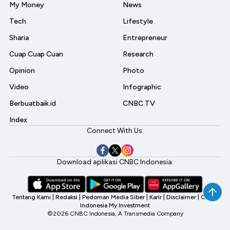
My Money
News
Tech
Lifestyle
Sharia
Entrepreneur
Cuap Cuap Cuan
Research
Opinion
Photo
Video
Infographic
Berbuatbaik.id
CNBC TV
Index
Connect With Us:
Download aplikasi CNBC Indonesia:
Tentang Kami
|
Redaksi
|
Pedoman Media Siber
|
Karir
|
Disclaimer
|
CNBC
Indonesia My Investment
©2026 CNBC Indonesia, A Transmedia Company