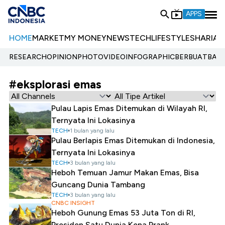
APPS
HOME
MARKET
MY MONEY
NEWS
TECH
LIFESTYLE
SHARIA
E
RESEARCH
OPINION
PHOTO
VIDEO
INFOGRAPHIC
BERBUATBAIK.
#eksplorasi emas
Pulau Lapis Emas Ditemukan di Wilayah RI,
Ternyata Ini Lokasinya
TECH
1 bulan yang lalu
Pulau Berlapis Emas Ditemukan di Indonesia,
Ternyata Ini Lokasinya
TECH
3 bulan yang lalu
Heboh Temuan Jamur Makan Emas, Bisa
Guncang Dunia Tambang
TECH
3 bulan yang lalu
CNBC INSIGHT
Heboh Gunung Emas 53 Juta Ton di RI,
Presiden Satu Dunia Kena Prank