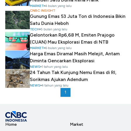
MARKET
4 bulan yang lalu
CNBC INSIGHT
Gunung Emas 53 Juta Ton di Indonesia Bikin
Satu Dunia Heboh
TECH
5 bulan yang lalu
Gelontorkan Rp6,68 M, Emiten Prajogo
(CUAN) Mau Eksplorasi Emas di NTB
MARKET
6 bulan yang lalu
Harga Emas Diramal Masih Melejit, Antam
Diminta Gencarkan Eksplorasi
NEWS
1 tahun yang lalu
24 Tahun Tak Kunjung Nemu Emas di RI,
Sorikmas Ajukan Adendum
NEWS
4 tahun yang lalu
1
Home
Market