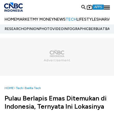
APPS
HOME
MARKET
MY MONEY
NEWS
TECH
LIFESTYLE
SHARIA
E
RESEARCH
OPINION
PHOTO
VIDEO
INFOGRAPHIC
BERBUATBAIK.
HOME
Tech
Berita Tech
Pulau Berlapis Emas Ditemukan di
Indonesia, Ternyata Ini Lokasinya