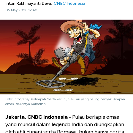
Intan Rakhmayanti Dewi,
CNBC Indonesia
05 May 2026 12:40
Foto: Infografis/Berlimpah 'harta karun', 5 Pulau yang paling banyak Simpan
emas RI/Aristya Rahadian
Jakarta, CNBC Indonesia -
Pulau berlapis emas
yang muncul dalam legenda India dan diungkapkan
oleh ahli Yunani serta Romawi, bukan hanya cerita