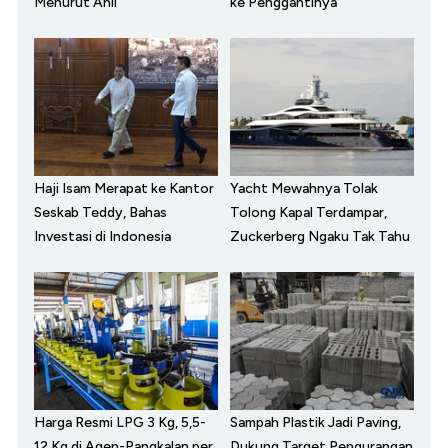
Menurut Ahli
ke Penggantinya
Haji Isam Merapat ke Kantor
Yacht Mewahnya Tolak
Seskab Teddy, Bahas
Tolong Kapal Terdampar,
Investasi di Indonesia
Zuckerberg Ngaku Tak Tahu
Harga Resmi LPG 3 Kg, 5,5-
Sampah Plastik Jadi Paving,
12 Kg di Agen-Pangkalan per
Dukung Target Pengurangan