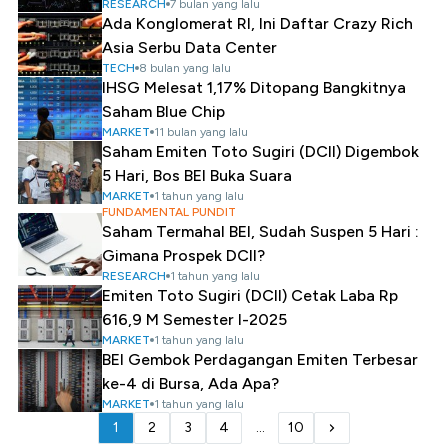
RESEARCH
7 bulan yang lalu
Ada Konglomerat RI, Ini Daftar Crazy Rich
Asia Serbu Data Center
TECH
8 bulan yang lalu
IHSG Melesat 1,17% Ditopang Bangkitnya
Saham Blue Chip
MARKET
11 bulan yang lalu
Saham Emiten Toto Sugiri (DCII) Digembok
5 Hari, Bos BEI Buka Suara
MARKET
1 tahun yang lalu
FUNDAMENTAL PUNDIT
Saham Termahal BEI, Sudah Suspen 5 Hari :
Gimana Prospek DCII?
RESEARCH
1 tahun yang lalu
Emiten Toto Sugiri (DCII) Cetak Laba Rp
616,9 M Semester I-2025
MARKET
1 tahun yang lalu
BEI Gembok Perdagangan Emiten Terbesar
ke-4 di Bursa, Ada Apa?
MARKET
1 tahun yang lalu
1
2
3
4
...
10