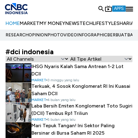
APPS
HOME
MARKET
MY MONEY
NEWS
TECH
LIFESTYLE
SHARIA
E
RESEARCH
OPINION
PHOTO
VIDEO
INFOGRAPHIC
BERBUATBAIK.
#dci indonesia
IHSG Nyaris Kalah Sama Antrean 1-2 Lot
DCII
MARKET
3 minggu yang lalu
Terkuak, 4 Sosok Konglomerat RI Ini Kuasai
Saham DCII
MARKET
4 bulan yang lalu
Laba Bersih Emiten Konglomerat Toto Sugiri
(DCII) Tembus Rp1 Triliun
MARKET
5 bulan yang lalu
Mari Tepuk Tangan! Ini Sektor Paling
Bersinar di Bursa Saham RI 2025