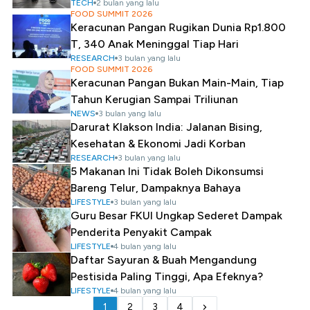
TECH
2 bulan yang lalu
FOOD SUMMIT 2026
Keracunan Pangan Rugikan Dunia Rp1.800
T, 340 Anak Meninggal Tiap Hari
RESEARCH
3 bulan yang lalu
FOOD SUMMIT 2026
Keracunan Pangan Bukan Main-Main, Tiap
Tahun Kerugian Sampai Triliunan
NEWS
3 bulan yang lalu
Darurat Klakson India: Jalanan Bising,
Kesehatan & Ekonomi Jadi Korban
RESEARCH
3 bulan yang lalu
5 Makanan Ini Tidak Boleh Dikonsumsi
Bareng Telur, Dampaknya Bahaya
LIFESTYLE
3 bulan yang lalu
Guru Besar FKUI Ungkap Sederet Dampak
Penderita Penyakit Campak
LIFESTYLE
4 bulan yang lalu
Daftar Sayuran & Buah Mengandung
Pestisida Paling Tinggi, Apa Efeknya?
LIFESTYLE
4 bulan yang lalu
1
2
3
4