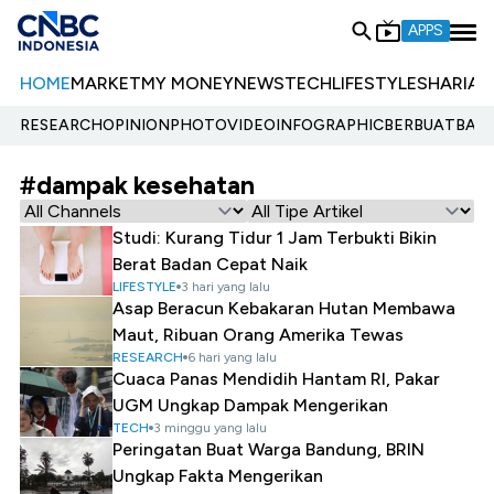
APPS
HOME
MARKET
MY MONEY
NEWS
TECH
LIFESTYLE
SHARIA
E
RESEARCH
OPINION
PHOTO
VIDEO
INFOGRAPHIC
BERBUATBAIK.
#dampak kesehatan
Studi: Kurang Tidur 1 Jam Terbukti Bikin
Berat Badan Cepat Naik
LIFESTYLE
3 hari yang lalu
Asap Beracun Kebakaran Hutan Membawa
Maut, Ribuan Orang Amerika Tewas
RESEARCH
6 hari yang lalu
Cuaca Panas Mendidih Hantam RI, Pakar
UGM Ungkap Dampak Mengerikan
TECH
3 minggu yang lalu
Peringatan Buat Warga Bandung, BRIN
Ungkap Fakta Mengerikan