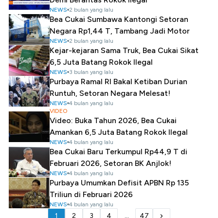
NEWS
2 bulan yang lalu
Bea Cukai Sumbawa Kantongi Setoran
Negara Rp1,44 T, Tambang Jadi Motor
NEWS
2 bulan yang lalu
Kejar-kejaran Sama Truk, Bea Cukai Sikat
6,5 Juta Batang Rokok Ilegal
NEWS
3 bulan yang lalu
Purbaya Ramal RI Bakal Ketiban Durian
Runtuh, Setoran Negara Melesat!
NEWS
4 bulan yang lalu
VIDEO
Video: Buka Tahun 2026, Bea Cukai
Amankan 6,5 Juta Batang Rokok Ilegal
NEWS
4 bulan yang lalu
Bea Cukai Baru Terkumpul Rp44,9 T di
Februari 2026, Setoran BK Anjlok!
NEWS
4 bulan yang lalu
Purbaya Umumkan Defisit APBN Rp 135
Triliun di Februari 2026
NEWS
4 bulan yang lalu
1
2
3
4
...
47