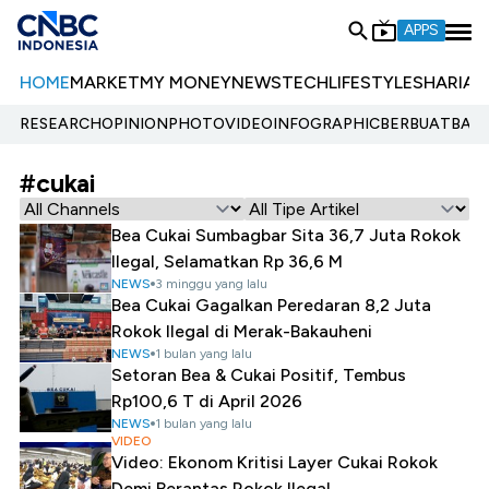
APPS
HOME
MARKET
MY MONEY
NEWS
TECH
LIFESTYLE
SHARIA
E
RESEARCH
OPINION
PHOTO
VIDEO
INFOGRAPHIC
BERBUATBAIK.
#cukai
Bea Cukai Sumbagbar Sita 36,7 Juta Rokok
Ilegal, Selamatkan Rp 36,6 M
NEWS
3 minggu yang lalu
Bea Cukai Gagalkan Peredaran 8,2 Juta
Rokok Ilegal di Merak-Bakauheni
NEWS
1 bulan yang lalu
Setoran Bea & Cukai Positif, Tembus
Rp100,6 T di April 2026
NEWS
1 bulan yang lalu
VIDEO
Video: Ekonom Kritisi Layer Cukai Rokok
Demi Berantas Rokok Ilegal