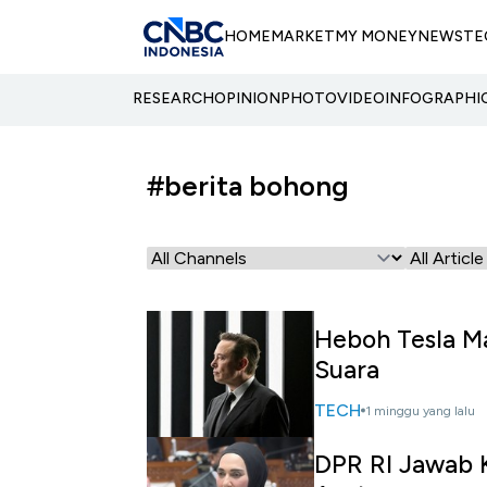
HOME
MARKET
MY MONEY
NEWS
TE
RESEARCH
OPINION
PHOTO
VIDEO
INFOGRAPHI
#berita bohong
Heboh Tesla Ma
Suara
TECH
1 minggu yang lalu
DPR RI Jawab 