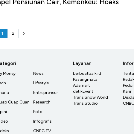
pel Pensiunan Cair, Kemenkeu: Hoaks
I
1
2
ategori
Layanan
Info
y Money
News
berbuatbaik.id
Tent
Pasangmata
Redak
ech
Lifestyle
Adsmart
Pedom
detikEvent
Karir
haria
Entrepreneur
Trans Snow World
Discl
uap Cuap Cuan
Research
Trans Studio
CNBC 
pini
Foto
ideo
Infografis
ndeks
CNBC TV