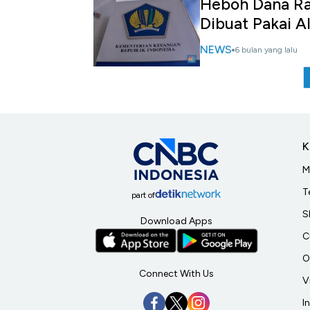
Heboh Dana Ra
Dibuat Pakai A
NEWS
6 bulan yang lalu
K
M
T
part of
S
Download Apps
C
O
Connect With Us
V
I