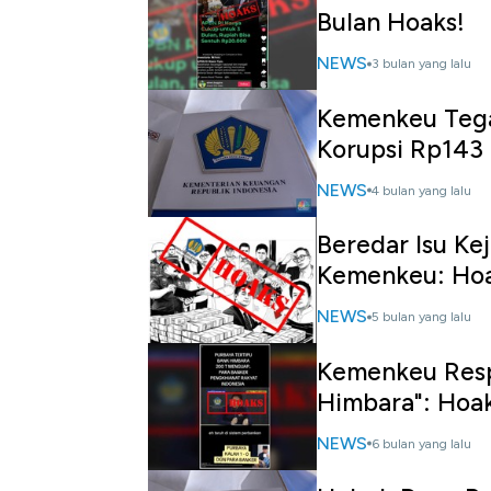
Bulan Hoaks!
NEWS
3 bulan yang lalu
Kemenkeu Tega
Korupsi Rp143 
NEWS
4 bulan yang lalu
Beredar Isu Ke
Kemenkeu: Hoa
NEWS
5 bulan yang lalu
Kemenkeu Resp
Himbara": Hoak
NEWS
6 bulan yang lalu