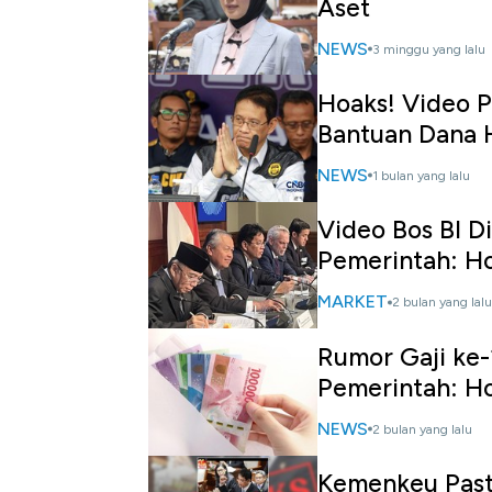
Aset
NEWS
3 minggu yang lalu
Hoaks! Video P
Bantuan Dana 
NEWS
1 bulan yang lalu
Video Bos BI 
Pemerintah: H
MARKET
2 bulan yang lalu
Rumor Gaji ke-
Pemerintah: H
NEWS
2 bulan yang lalu
Kemenkeu Past