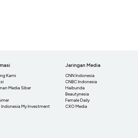
rmasi
Jaringan Media
ang Kami
CNN Indonesia
si
CNBC Indonesia
an Media Siber
Haibunda
Beautynesia
aimer
Female Daily
Indonesia My Investment
CXO Media