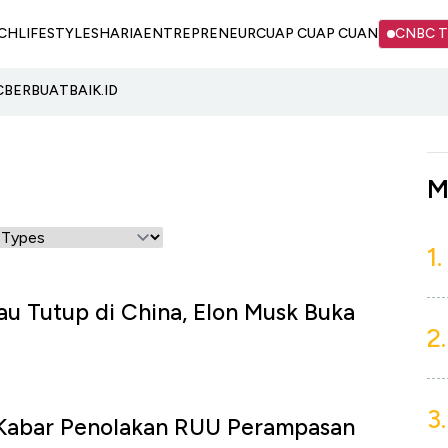
CH
LIFESTYLE
SHARIA
ENTREPRENEUR
CUAP CUAP CUAN
CNBC 
C
BERBUATBAIK.ID
M
1.
u Tutup di China, Elon Musk Buka
2.
3.
Kabar Penolakan RUU Perampasan