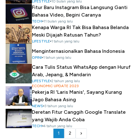
LIFESTYLE
10 bulan yang lalu
Fitur Baru Instagram Bisa Langsung Ganti
Bahasa Video, Begini Caranya
TECH
11 bulan yang lalu
Kenapa Warga RI Tak Bisa Bahasa Belanda
Meski Dijajah Ratusan Tahun?
LIFESTYLE
1 tahun yang lalu
Menginternasionalkan Bahasa Indonesia
OPINI
1 tahun yang lalu
Cara Tulis Status WhatsApp dengan Huruf
Arab, Jepang, & Mandarin
LIFESTYLE
2 tahun yang lalu
ECONOMIC UPDATE 2023
Pekerja RI 'Laris Manis', Sayang Kurang
Jago Bahasa Asing
NEWS
3 tahun yang lalu
Deretan Fitur Canggih Google Translate
yang Wajib Anda Coba
TECH
4 tahun yang lalu
1
2