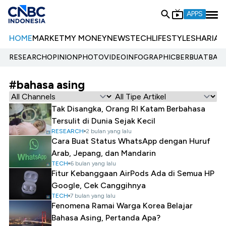
APPS
HOME
MARKET
MY MONEY
NEWS
TECH
LIFESTYLE
SHARIA
E
RESEARCH
OPINION
PHOTO
VIDEO
INFOGRAPHIC
BERBUATBAIK.
#bahasa asing
Tak Disangka, Orang RI Katam Berbahasa
Tersulit di Dunia Sejak Kecil
RESEARCH
2 bulan yang lalu
Cara Buat Status WhatsApp dengan Huruf
Arab, Jepang, dan Mandarin
TECH
6 bulan yang lalu
Fitur Kebanggaan AirPods Ada di Semua HP
Google, Cek Canggihnya
TECH
7 bulan yang lalu
Fenomena Ramai Warga Korea Belajar
Bahasa Asing, Pertanda Apa?