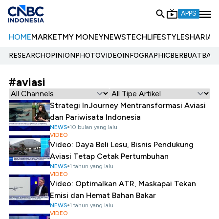
APPS
HOME
MARKET
MY MONEY
NEWS
TECH
LIFESTYLE
SHARIA
E
RESEARCH
OPINION
PHOTO
VIDEO
INFOGRAPHIC
BERBUATBAIK.
#aviasi
Strategi InJourney Mentransformasi Aviasi
dan Pariwisata Indonesia
NEWS
10 bulan yang lalu
VIDEO
Video: Daya Beli Lesu, Bisnis Pendukung
Aviasi Tetap Cetak Pertumbuhan
NEWS
1 tahun yang lalu
VIDEO
Video: Optimalkan ATR, Maskapai Tekan
Emisi dan Hemat Bahan Bakar
NEWS
1 tahun yang lalu
VIDEO