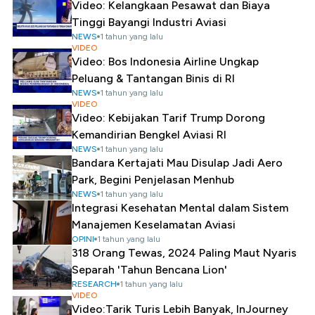
Video: Kelangkaan Pesawat dan Biaya
Tinggi Bayangi Industri Aviasi
NEWS
1 tahun yang lalu
VIDEO
Video: Bos Indonesia Airline Ungkap
Peluang & Tantangan Binis di RI
NEWS
1 tahun yang lalu
VIDEO
Video: Kebijakan Tarif Trump Dorong
Kemandirian Bengkel Aviasi RI
NEWS
1 tahun yang lalu
Bandara Kertajati Mau Disulap Jadi Aero
Park, Begini Penjelasan Menhub
NEWS
1 tahun yang lalu
Integrasi Kesehatan Mental dalam Sistem
Manajemen Keselamatan Aviasi
OPINI
1 tahun yang lalu
318 Orang Tewas, 2024 Paling Maut Nyaris
Separah 'Tahun Bencana Lion'
RESEARCH
1 tahun yang lalu
VIDEO
Video:Tarik Turis Lebih Banyak, InJourney