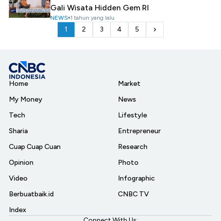
Gali Wisata Hidden Gem RI
NEWS
1 tahun yang lalu
1
2
3
4
5
Home
Market
My Money
News
Tech
Lifestyle
Sharia
Entrepreneur
Cuap Cuap Cuan
Research
Opinion
Photo
Video
Infographic
Berbuatbaik.id
CNBC TV
Index
Connect With Us: