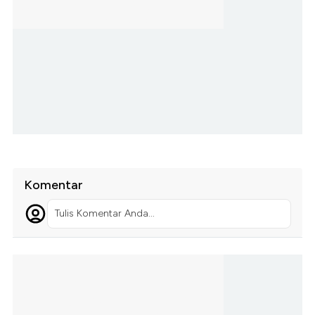
Komentar
Tulis Komentar Anda...