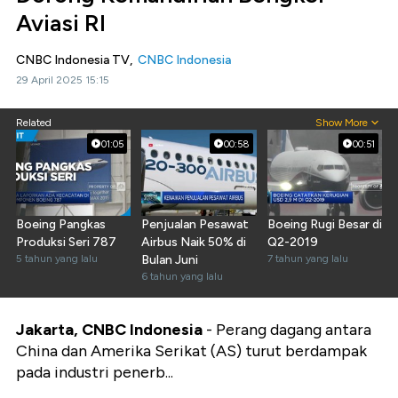
Aviasi RI
CNBC Indonesia TV,
CNBC Indonesia
29 April 2025 15:15
Related
Show More
01:05
00:58
00:51
Boeing Pangkas
Penjualan Pesawat
Boeing Rugi Besar di
Produksi Seri 787
Airbus Naik 50% di
Q2-2019
5 tahun yang lalu
Bulan Juni
7 tahun yang lalu
6 tahun yang lalu
Jakarta, CNBC Indonesia
- Perang dagang antara
China dan Amerika Serikat (AS) turut berdampak
pada industri penerb...