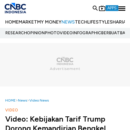
APPS
HOME
MARKET
MY MONEY
NEWS
TECH
LIFESTYLE
SHARIA
E
RESEARCH
OPINION
PHOTO
VIDEO
INFOGRAPHIC
BERBUATBAIK.
HOME
News
Video News
VIDEO
Video: Kebijakan Tarif Trump
Dorong Kemandirian Bengkel