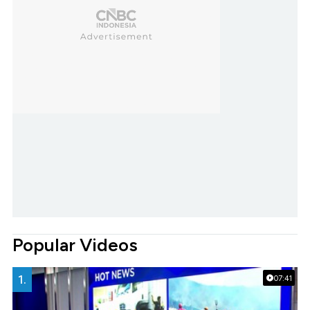
Popular Videos
1.
07:41