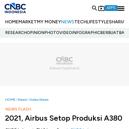
APPS
HOME
MARKET
MY MONEY
NEWS
TECH
LIFESTYLE
SHARIA
E
RESEARCH
OPINION
PHOTO
VIDEO
INFOGRAPHIC
BERBUATBAIK.
HOME
News
Video News
NEWS FLASH
2021, Airbus Setop Produksi A380