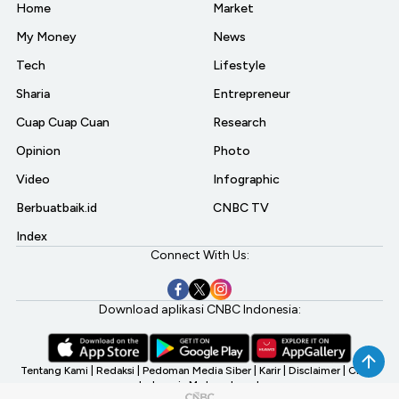
Home
Market
My Money
News
Tech
Lifestyle
Sharia
Entrepreneur
Cuap Cuap Cuan
Research
Opinion
Photo
Video
Infographic
Berbuatbaik.id
CNBC TV
Index
Connect With Us:
Download aplikasi CNBC Indonesia:
Tentang Kami
|
Redaksi
|
Pedoman Media Siber
|
Karir
|
Disclaimer
|
CNBC
Indonesia My Investment
©2026 CNBC Indonesia, A Transmedia Company