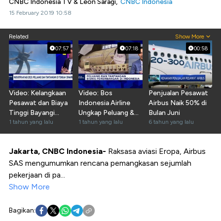
CNBC Indonesia TV & Leon Saragi,
CNBC Indonesia
15 February 2019 10:58
Related
Show More
07:57
07:18
00:58
Video: Kelangkaan
Video: Bos
Penjualan Pesawat
Pesawat dan Biaya
Indonesia Airline
Airbus Naik 50% di
Tinggi Bayangi
Ungkap Peluang &
Bulan Juni
Industri Aviasi
1 tahun yang lalu
Tantangan Binis di
1 tahun yang lalu
6 tahun yang lalu
RI
Jakarta, CNBC Indonesia-
Raksasa aviasi Eropa, Airbus
SAS mengumumkan rencana pemangkasan sejumlah
pekerjaan di pa...
Show More
Bagikan: