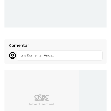
Komentar
Tulis Komentar Anda...