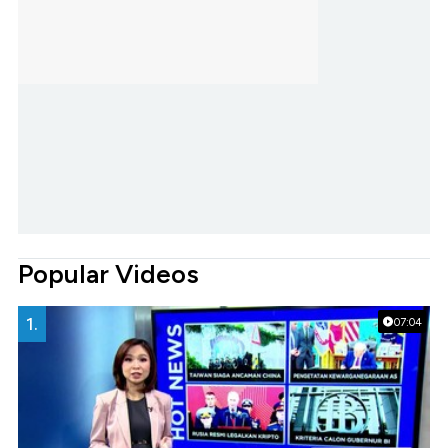
Popular Videos
1.
07:04