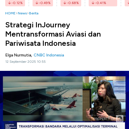
-0.12
%
-0.49
%
-0.68
%
-0.41
%
HOME
News
Berita
Strategi InJourney
Mentransformasi Aviasi dan
Pariwisata Indonesia
Elga Nurmutia,
CNBC Indonesia
12 September 2025 10:55