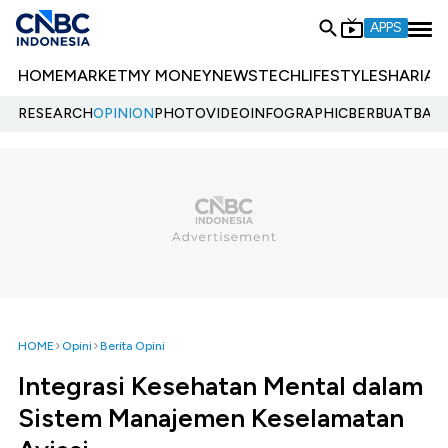
APPS
HOME
MARKET
MY MONEY
NEWS
TECH
LIFESTYLE
SHARIA
E
RESEARCH
OPINION
PHOTO
VIDEO
INFOGRAPHIC
BERBUATBAIK.
HOME
Opini
Berita Opini
Integrasi Kesehatan Mental dalam
Sistem Manajemen Keselamatan