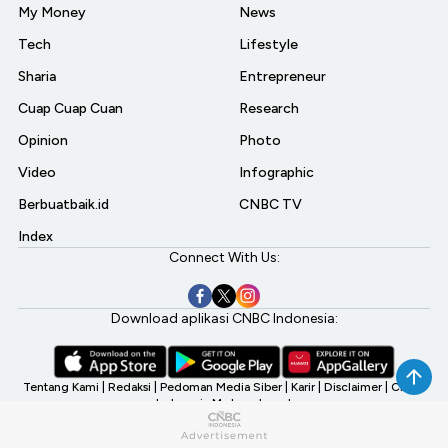
My Money
News
Tech
Lifestyle
Sharia
Entrepreneur
Cuap Cuap Cuan
Research
Opinion
Photo
Video
Infographic
Berbuatbaik.id
CNBC TV
Index
Connect With Us:
Download aplikasi CNBC Indonesia:
Tentang Kami
|
Redaksi
|
Pedoman Media Siber
|
Karir
|
Disclaimer
|
CNBC
Indonesia My Investment
©2026 CNBC Indonesia, A Transmedia Company