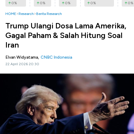
0
%
0
%
0
%
0
%
0
%
HOME
Research
Berita Research
Trump Ulangi Dosa Lama Amerika,
Gagal Paham & Salah Hitung Soal
Iran
Elvan Widyatama,
CNBC Indonesia
22 April 2026 20:30