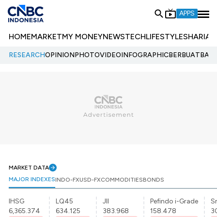
APPS
HOME
MARKET
MY MONEY
NEWS
TECH
LIFESTYLE
SHARIA
E
RESEARCH
OPINION
PHOTO
VIDEO
INFOGRAPHIC
BERBUATBAIK.
MARKET DATA
MAJOR INDEXES
INDO-FX
USD-FX
COMMODITIES
BONDS
IHSG
LQ45
JII
Pefindo i-Grade
Sr
6,365.374
634.125
383.968
158.478
3