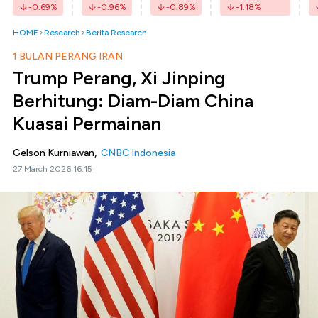
-0.69
%
-0.96
%
-0.89
%
-1.18
%
HOME
Research
Berita Research
1 BULAN PERANG IRAN
Trump Perang, Xi Jinping
Berhitung: Diam-Diam China
Kuasai Permainan
Gelson Kurniawan,
CNBC Indonesia
27 March 2026 16:15