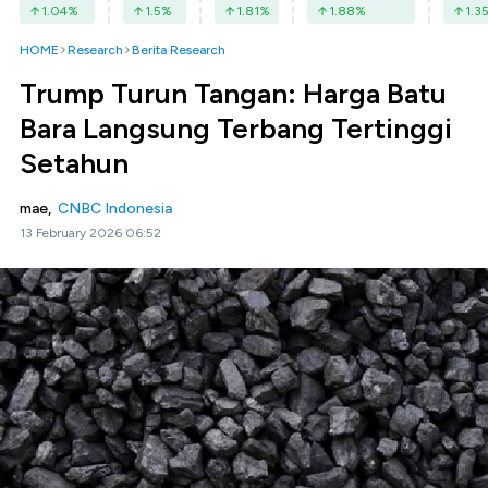
1.04
%
1.5
%
1.81
%
1.88
%
1.3
HOME
Research
Berita Research
Trump Turun Tangan: Harga Batu
Bara Langsung Terbang Tertinggi
Setahun
mae,
CNBC Indonesia
13 February 2026 06:52