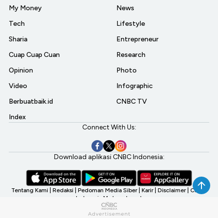
My Money
News
Tech
Lifestyle
Sharia
Entrepreneur
Cuap Cuap Cuan
Research
Opinion
Photo
Video
Infographic
Berbuatbaik.id
CNBC TV
Index
Connect With Us:
Download aplikasi CNBC Indonesia:
Tentang Kami
|
Redaksi
|
Pedoman Media Siber
|
Karir
|
Disclaimer
|
CNBC
Indonesia My Investment
©2026 CNBC Indonesia, A Transmedia Company