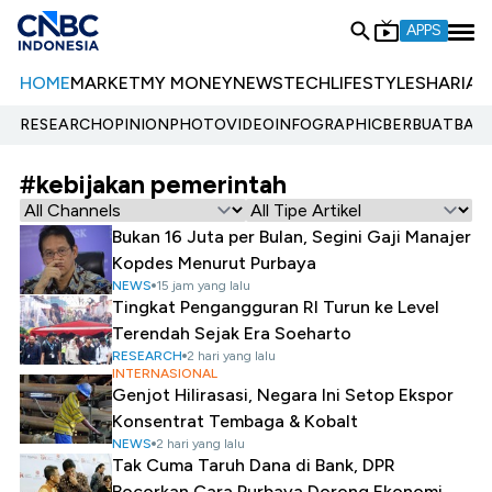
APPS
HOME
MARKET
MY MONEY
NEWS
TECH
LIFESTYLE
SHARIA
E
RESEARCH
OPINION
PHOTO
VIDEO
INFOGRAPHIC
BERBUATBAIK.
#kebijakan pemerintah
Bukan 16 Juta per Bulan, Segini Gaji Manajer
Kopdes Menurut Purbaya
NEWS
15 jam yang lalu
Tingkat Pengangguran RI Turun ke Level
Terendah Sejak Era Soeharto
RESEARCH
2 hari yang lalu
INTERNASIONAL
Genjot Hilirasasi, Negara Ini Setop Ekspor
Konsentrat Tembaga & Kobalt
NEWS
2 hari yang lalu
Tak Cuma Taruh Dana di Bank, DPR
Bocorkan Cara Purbaya Dorong Ekonomi