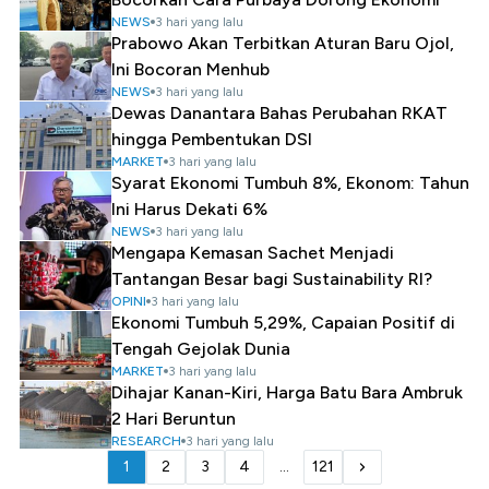
NEWS
3 hari yang lalu
Prabowo Akan Terbitkan Aturan Baru Ojol,
Ini Bocoran Menhub
NEWS
3 hari yang lalu
Dewas Danantara Bahas Perubahan RKAT
hingga Pembentukan DSI
MARKET
3 hari yang lalu
Syarat Ekonomi Tumbuh 8%, Ekonom: Tahun
Ini Harus Dekati 6%
NEWS
3 hari yang lalu
Mengapa Kemasan Sachet Menjadi
Tantangan Besar bagi Sustainability RI?
OPINI
3 hari yang lalu
Ekonomi Tumbuh 5,29%, Capaian Positif di
Tengah Gejolak Dunia
MARKET
3 hari yang lalu
Dihajar Kanan-Kiri, Harga Batu Bara Ambruk
2 Hari Beruntun
RESEARCH
3 hari yang lalu
1
2
3
4
...
121