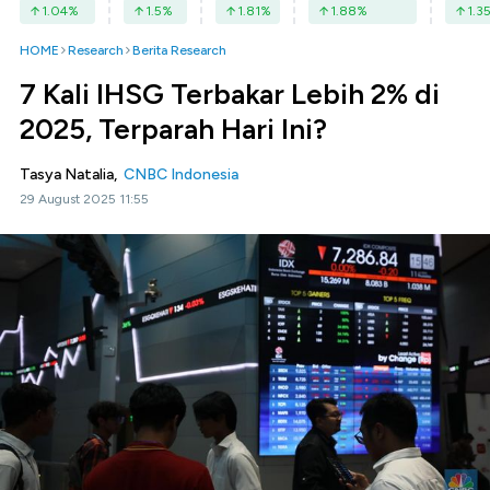
1.04
%
1.5
%
1.81
%
1.88
%
1.3
HOME
Research
Berita Research
7 Kali IHSG Terbakar Lebih 2% di
2025, Terparah Hari Ini?
Tasya Natalia,
CNBC Indonesia
29 August 2025 11:55