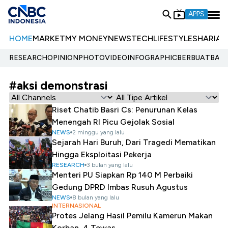
APPS
HOME
MARKET
MY MONEY
NEWS
TECH
LIFESTYLE
SHARIA
E
RESEARCH
OPINION
PHOTO
VIDEO
INFOGRAPHIC
BERBUATBAIK.
#aksi demonstrasi
Riset Chatib Basri Cs: Penurunan Kelas
Menengah RI Picu Gejolak Sosial
NEWS
2 minggu yang lalu
Sejarah Hari Buruh, Dari Tragedi Mematikan
Hingga Eksploitasi Pekerja
RESEARCH
3 bulan yang lalu
Menteri PU Siapkan Rp 140 M Perbaiki
Gedung DPRD Imbas Rusuh Agustus
NEWS
8 bulan yang lalu
INTERNASIONAL
Protes Jelang Hasil Pemilu Kamerun Makan
Korban, 4 Tewas