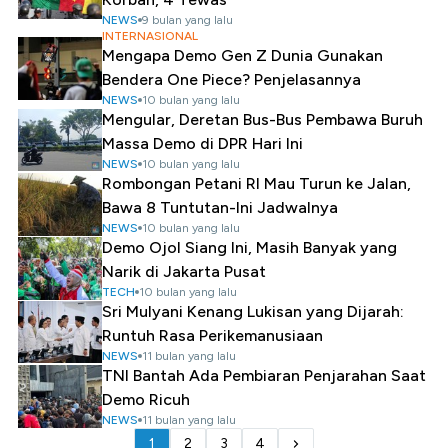
NEWS
9 bulan yang lalu
INTERNASIONAL
Mengapa Demo Gen Z Dunia Gunakan
Bendera One Piece? Penjelasannya
NEWS
10 bulan yang lalu
Mengular, Deretan Bus-Bus Pembawa Buruh
Massa Demo di DPR Hari Ini
NEWS
10 bulan yang lalu
Rombongan Petani RI Mau Turun ke Jalan,
Bawa 8 Tuntutan-Ini Jadwalnya
NEWS
10 bulan yang lalu
Demo Ojol Siang Ini, Masih Banyak yang
Narik di Jakarta Pusat
TECH
10 bulan yang lalu
Sri Mulyani Kenang Lukisan yang Dijarah:
Runtuh Rasa Perikemanusiaan
NEWS
11 bulan yang lalu
TNI Bantah Ada Pembiaran Penjarahan Saat
Demo Ricuh
NEWS
11 bulan yang lalu
1
2
3
4