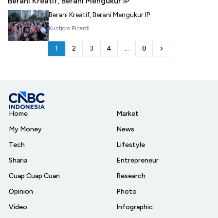
Berani Kreatif, Berani Mengukur IP
Berani Kreatif, Berani Mengukur IP
Kuntjoro Pinardi
1
2
3
4
...
8
Home
Market
My Money
News
Tech
Lifestyle
Sharia
Entrepreneur
Cuap Cuap Cuan
Research
Opinion
Photo
Video
Infographic