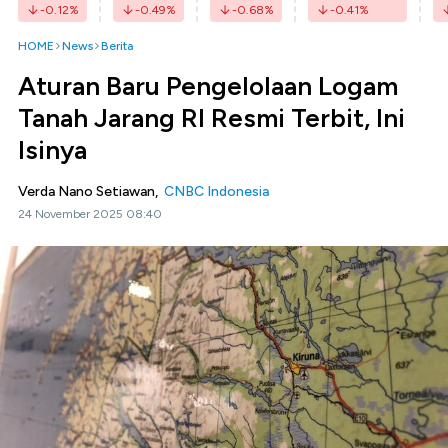
-0.12
%
-0.49
%
-0.68
%
-0.41
%
HOME
News
Berita
Aturan Baru Pengelolaan Logam
Tanah Jarang RI Resmi Terbit, Ini
Isinya
Verda Nano Setiawan,
CNBC Indonesia
24 November 2025 08:40