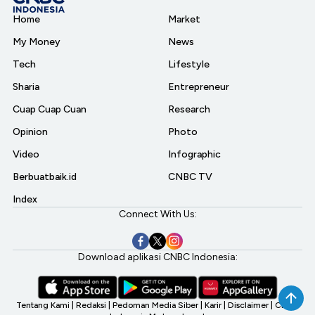
Home
Market
My Money
News
Tech
Lifestyle
Sharia
Entrepreneur
Cuap Cuap Cuan
Research
Opinion
Photo
Video
Infographic
Berbuatbaik.id
CNBC TV
Index
Connect With Us:
Download aplikasi CNBC Indonesia:
Tentang Kami
|
Redaksi
|
Pedoman Media Siber
|
Karir
|
Disclaimer
|
CNBC