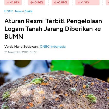
-0.69
%
-0.96
%
-0.89
%
-1.18
%
HOME
News
Berita
Aturan Resmi Terbit! Pengelolaan
Logam Tanah Jarang Diberikan ke
BUMN
Verda Nano Setiawan,
CNBC Indonesia
21 November 2025 18:10