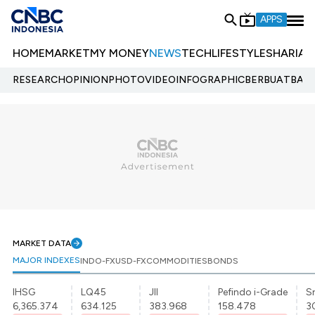
APPS
HOME
MARKET
MY MONEY
NEWS
TECH
LIFESTYLE
SHARIA
E
RESEARCH
OPINION
PHOTO
VIDEO
INFOGRAPHIC
BERBUATBAIK.
MARKET DATA
MAJOR INDEXES
INDO-FX
USD-FX
COMMODITIES
BONDS
IHSG
LQ45
JII
Pefindo i-Grade
Sr
6,365.374
634.125
383.968
158.478
3