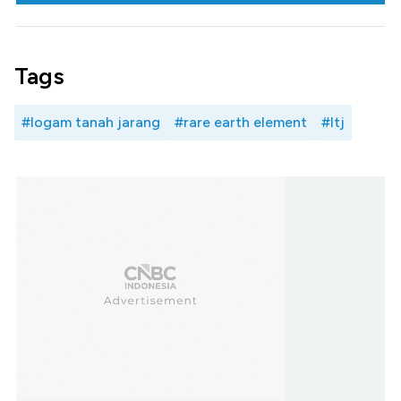
Tags
#logam tanah jarang
#rare earth element
#ltj