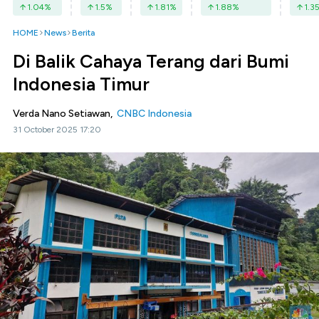
1.04
%
1.5
%
1.81
%
1.88
%
1.3
HOME
News
Berita
Di Balik Cahaya Terang dari Bumi
Indonesia Timur
Verda Nano Setiawan,
CNBC Indonesia
31 October 2025 17:20