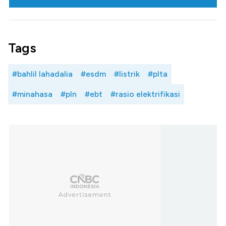
Tags
#bahlil lahadalia
#esdm
#listrik
#plta
#minahasa
#pln
#ebt
#rasio elektrifikasi