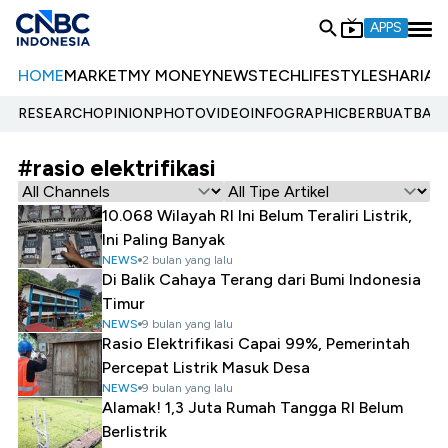
APPS
HOME
MARKET
MY MONEY
NEWS
TECH
LIFESTYLE
SHARIA
E
RESEARCH
OPINION
PHOTO
VIDEO
INFOGRAPHIC
BERBUATBAIK.
#rasio elektrifikasi
10.068 Wilayah RI Ini Belum Teraliri Listrik,
Ini Paling Banyak
NEWS
2 bulan yang lalu
Di Balik Cahaya Terang dari Bumi Indonesia
Timur
NEWS
9 bulan yang lalu
Rasio Elektrifikasi Capai 99%, Pemerintah
Percepat Listrik Masuk Desa
NEWS
9 bulan yang lalu
Alamak! 1,3 Juta Rumah Tangga RI Belum
Berlistrik