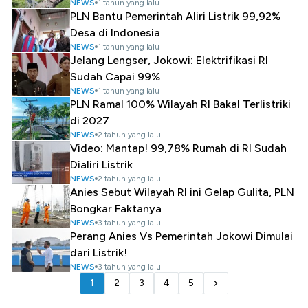
NEWS
1 tahun yang lalu
PLN Bantu Pemerintah Aliri Listrik 99,92%
Desa di Indonesia
NEWS
1 tahun yang lalu
Jelang Lengser, Jokowi: Elektrifikasi RI
Sudah Capai 99%
NEWS
1 tahun yang lalu
PLN Ramal 100% Wilayah RI Bakal Terlistriki
di 2027
NEWS
2 tahun yang lalu
Video: Mantap! 99,78% Rumah di RI Sudah
Dialiri Listrik
NEWS
2 tahun yang lalu
Anies Sebut Wilayah RI ini Gelap Gulita, PLN
Bongkar Faktanya
NEWS
3 tahun yang lalu
Perang Anies Vs Pemerintah Jokowi Dimulai
dari Listrik!
NEWS
3 tahun yang lalu
1
2
3
4
5