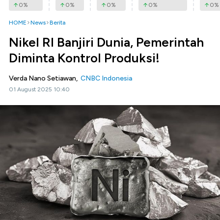
0
%
0
%
0
%
0
%
0
%
HOME
News
Berita
Nikel RI Banjiri Dunia, Pemerintah
Diminta Kontrol Produksi!
Verda Nano Setiawan,
CNBC Indonesia
01 August 2025 10:40