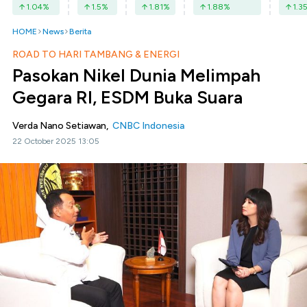
1.04
%
1.5
%
1.81
%
1.88
%
1.3
HOME
News
Berita
ROAD TO HARI TAMBANG & ENERGI
Pasokan Nikel Dunia Melimpah
Gegara RI, ESDM Buka Suara
Verda Nano Setiawan,
CNBC Indonesia
22 October 2025 13:05