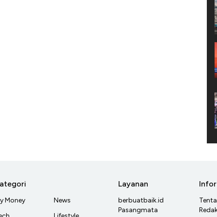
ategori
Layanan
Info
y Money
News
berbuatbaik.id
Tent
Pasangmata
Redak
ech
Lifestyle