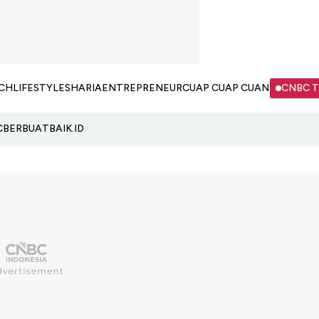
CH
LIFESTYLE
SHARIA
ENTREPRENEUR
CUAP CUAP CUAN
CNBC 
C
BERBUATBAIK.ID