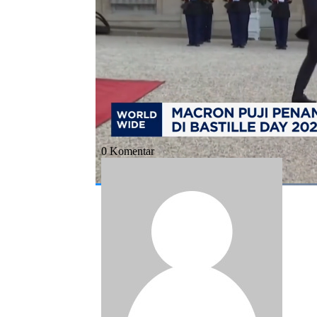
Bagikan:
#bastille day
#paris
#macron