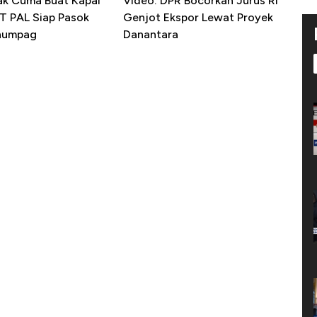
ak Cuma Buat Kapal
Video: DPR Bocorkan Jurus RI
PT PAL Siap Pasok
Genjot Ekspor Lewat Proyek
enumpag
Danantara