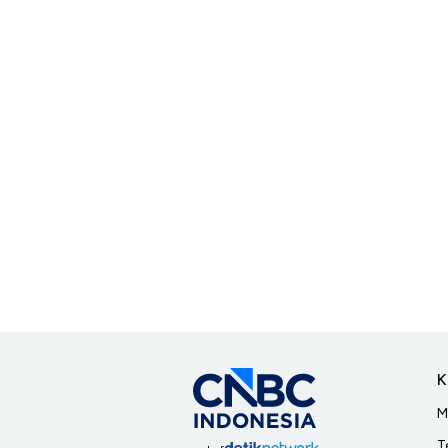
K
M
T