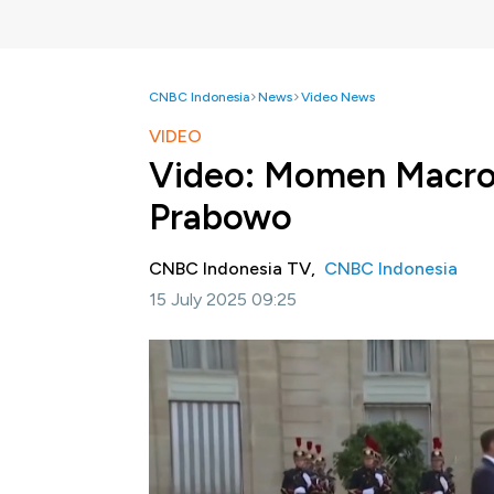
CNBC Indonesia
News
Video News
VIDEO
Video: Momen Macro
Prabowo
CNBC Indonesia TV,
CNBC Indonesia
15 July 2025 09:25
Jakarta, CNBC Indonesia -
Presiden Pranc
langsung, kepada Presiden RI Prabowo Subian
Paris Prancis.
Selengkapnya dalam program Squawk Box CNB