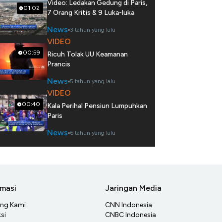
Video: Ledakan Gedung di Paris,
01:02
7 Orang Kritis & 9 Luka-luka
News
3 tahun yang lalu
VIDEO
00:59
Ricuh Tolak UU Keamanan
Prancis
News
5 tahun yang lalu
VIDEO
00:40
Kala Perihal Pensiun Lumpuhkan
Paris
News
6 tahun yang lalu
rmasi
Jaringan Media
ang Kami
CNN Indonesia
si
CNBC Indonesia