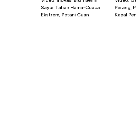
Video: Inovasi Bikin Benih
Video: G
Sayur Tahan Hama-Cuaca
Perang, 
Ekstrem, Petani Cuan
Kapal P