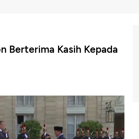
n Berterima Kasih Kepada
is Emmanuel Macron menyampaikan terima kasih
to, atas kehadirannya di perayaan Bastille Day 2025 di
C Indonesia (Selasa, 15/07/2025) berikut ini.