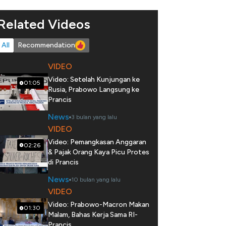
Related Videos
All
Recommendation
VIDEO
Video: Setelah Kunjungan ke
01:05
Rusia, Prabowo Langsung ke
Prancis
News
3 bulan yang lalu
VIDEO
Video: Pemangkasan Anggaran
02:26
& Pajak Orang Kaya Picu Protes
di Prancis
News
10 bulan yang lalu
VIDEO
Video: Prabowo-Macron Makan
01:30
Malam, Bahas Kerja Sama RI-
Prancis