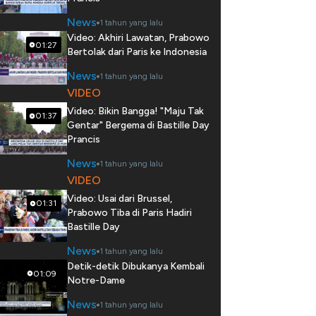
News
1 tahun yang lalu
Video: Akhiri Lawatan, Prabowo
01:27
Bertolak dari Paris ke Indonesia
News
1 tahun yang lalu
VIDEO
Video: Bikin Bangga! "Maju Tak
01:37
Gentar" Bergema di Bastille Day
Prancis
News
1 tahun yang lalu
VIDEO
Video: Usai dari Brussel,
01:31
Prabowo Tiba di Paris Hadiri
Bastille Day
News
1 tahun yang lalu
Detik-detik Dibukanya Kembali
01:09
Notre-Dame
News
1 tahun yang lalu