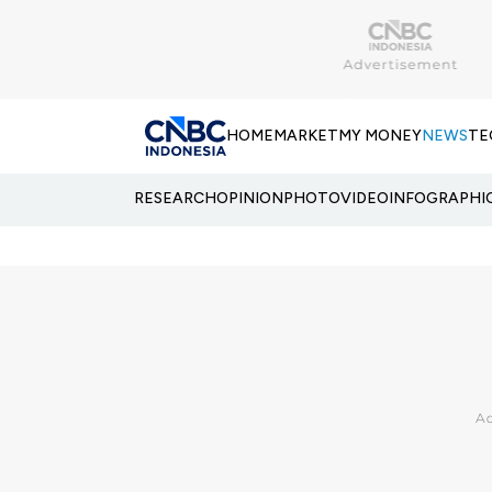
HOME
MARKET
MY MONEY
NEWS
TE
RESEARCH
OPINION
PHOTO
VIDEO
INFOGRAPHI