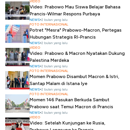
VIDEO
Video: Prabowo Mau Siswa Belajar Bahasa
Prancis-Wilmar Respons Purbaya
NEWS
2 bulan yang lalu
FOTO INTERNASIONAL
Potret "Mesra" Prabowo-Macron, Pertegas
Hubungan Strategis RI-Prancis
NEWS
2 bulan yang lalu
VIDEO
Video: Prabowo & Macron Nyatakan Dukung
Palestina Merdeka
NEWS
2 bulan yang lalu
FOTO INTERNASIONAL
Momen Prabowo Disambut Macron & Istri,
Santap Malam di Istana Iye
NEWS
2 bulan yang lalu
FOTO INTERNASIONAL
Momen 146 Pasukan Berkuda Sambut
Prabowo saat Temui Macron di Prancis
NEWS
2 bulan yang lalu
VIDEO
Video: Setelah Kunjungan ke Rusia,
Prabowo Langsung ke Prancis