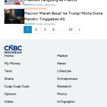
NEWS
3 bulan yang lalu
INTERNASIONAL
Macron 'Marah Besar' ke Trump! Minta Dunia
Mandiri-Tinggalkan AS
NEWS
4 bulan yang lalu
1
2
3
4
...
22
Home
Market
My Money
News
Tech
Lifestyle
Sharia
Entrepreneur
Cuap Cuap Cuan
Research
Opinion
Photo
Video
Infographic