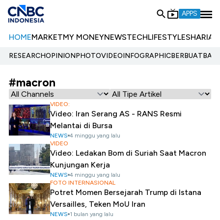
APPS
HOME
MARKET
MY MONEY
NEWS
TECH
LIFESTYLE
SHARIA
E
RESEARCH
OPINION
PHOTO
VIDEO
INFOGRAPHIC
BERBUATBAIK.
#macron
VIDEO:
Video: Iran Serang AS - RANS Resmi
Melantai di Bursa
NEWS
4 minggu yang lalu
VIDEO
Video: Ledakan Bom di Suriah Saat Macron
Kunjungan Kerja
NEWS
4 minggu yang lalu
FOTO INTERNASIONAL
Potret Momen Bersejarah Trump di Istana
Versailles, Teken MoU Iran
NEWS
1 bulan yang lalu