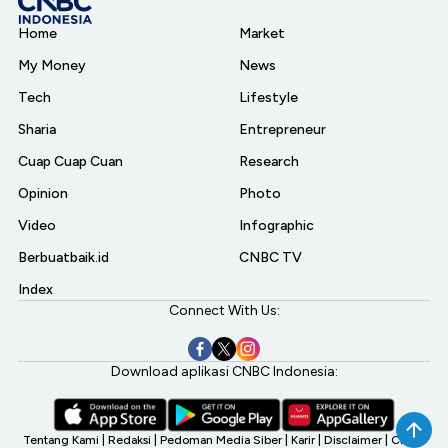
Home
Market
My Money
News
Tech
Lifestyle
Sharia
Entrepreneur
Cuap Cuap Cuan
Research
Opinion
Photo
Video
Infographic
Berbuatbaik.id
CNBC TV
Index
Connect With Us:
Download aplikasi CNBC Indonesia:
Tentang Kami
|
Redaksi
|
Pedoman Media Siber
|
Karir
|
Disclaimer
|
CNBC