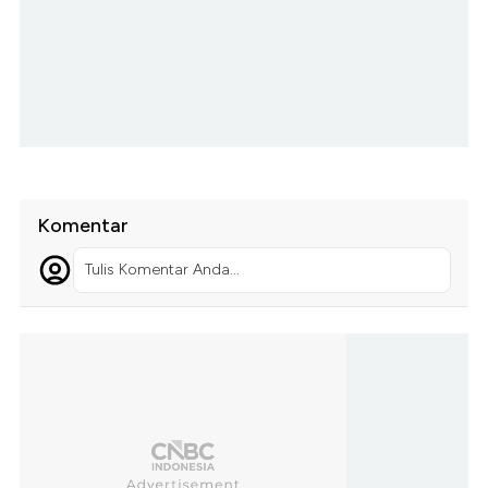
Komentar
Tulis Komentar Anda...