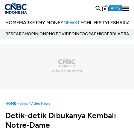
APPS
HOME
MARKET
MY MONEY
NEWS
TECH
LIFESTYLE
SHARIA
E
RESEARCH
OPINION
PHOTO
VIDEO
INFOGRAPHIC
BERBUATBAIK.
HOME
News
Video News
Detik-detik Dibukanya Kembali
Notre-Dame