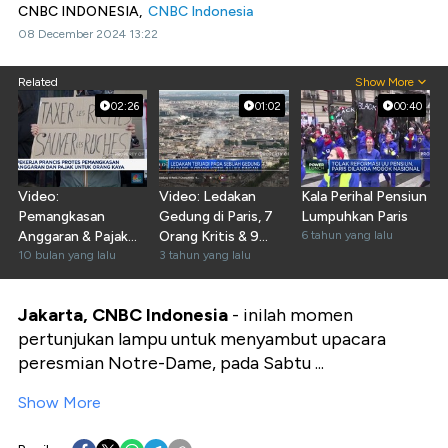
CNBC INDONESIA,
CNBC Indonesia
08 December 2024 13:22
Related
Show More
02:26
01:02
00:40
Video:
Video: Ledakan
Kala Perihal Pensiun
Pemangkasan
Gedung di Paris, 7
Lumpuhkan Paris
Anggaran & Pajak
Orang Kritis & 9
6 tahun yang lalu
Orang Kaya Picu
10 bulan yang lalu
Luka-luka
3 tahun yang lalu
Protes di Prancis
Jakarta, CNBC Indonesia
- inilah momen
pertunjukan lampu untuk menyambut upacara
peresmian Notre-Dame, pada Sabtu ...
Show More