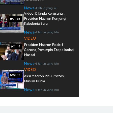
News
1 tahun yang lalu
Video: Dilanda Kerusuhan,
Presiden Macron Kunjungi
01:28
Kaledonia Baru
News
2 tahun yang lalu
VIDEO
Presiden Macron Positif
01:15
Corona, Pemimpin Eropa Isolasi
Massal
News
5 tahun yang lalu
VIDEO
06:32
Aksi Macron Picu Protes
Muslim Dunia
News
5 tahun yang lalu