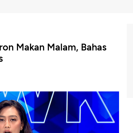
ron Makan Malam, Bahas
s
iri Parade Militer Bastille Day sebagai tamu
lanjutkan agenda diplomatiknya dengan menghadiri
e, Paris. Perjumpaan dengan Presiden Prancis Emmanuel
 juga membahas isu strategis dan hubungan bilateral