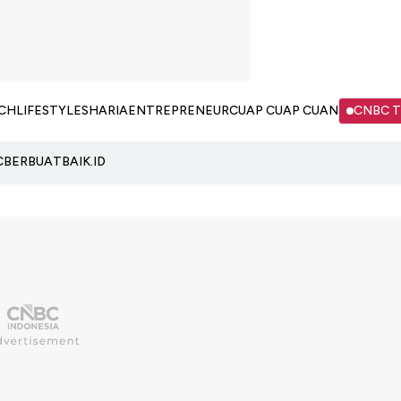
CH
LIFESTYLE
SHARIA
ENTREPRENEUR
CUAP CUAP CUAN
CNBC 
C
BERBUATBAIK.ID