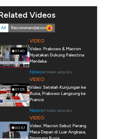
Related Videos
All
Recommendation
VIDEO
Video: Prabowo & Macron
01:40
Nyatakan Dukung Palestina
Merdeka
News
2 bulan yang lalu
VIDEO
Video: Setelah Kunjungan ke
01:05
Rusia, Prabowo Langsung ke
Prancis
News
3 bulan yang lalu
VIDEO
Video: Macron Sebut Perang
00:57
Masa Depan di Luar Angkasa,
Singgung Rusia