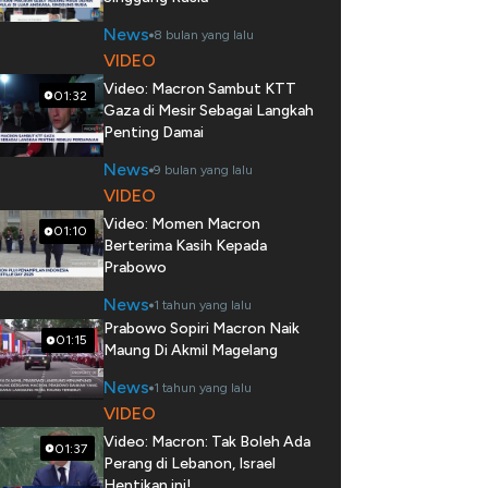
News
8 bulan yang lalu
VIDEO
Video: Macron Sambut KTT
01:32
Gaza di Mesir Sebagai Langkah
Penting Damai
News
9 bulan yang lalu
VIDEO
Video: Momen Macron
01:10
Berterima Kasih Kepada
Prabowo
News
1 tahun yang lalu
Prabowo Sopiri Macron Naik
01:15
Maung Di Akmil Magelang
News
1 tahun yang lalu
VIDEO
Video: Macron: Tak Boleh Ada
01:37
Perang di Lebanon, Israel
Hentikan ini!