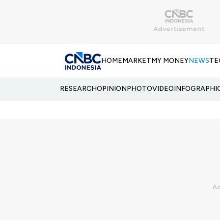
HOME
MARKET
MY MONEY
NEWS
TE
RESEARCH
OPINION
PHOTO
VIDEO
INFOGRAPHI