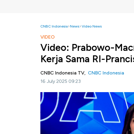
CNBC Indonesia
News
Video News
VIDEO
Video: Prabowo-Mac
Kerja Sama RI-Pranci
CNBC Indonesia TV,
CNBC Indonesia
16 July 2025 09:23
Jakarta, CNBC Indonesia -
Setelah menghad
kehormatan. Presiden Prabowo Subianto me
jamuan santap malam privat di Istana Elyse
Macron ini bukan sekadar seremonial, namun
antar kedua negara.