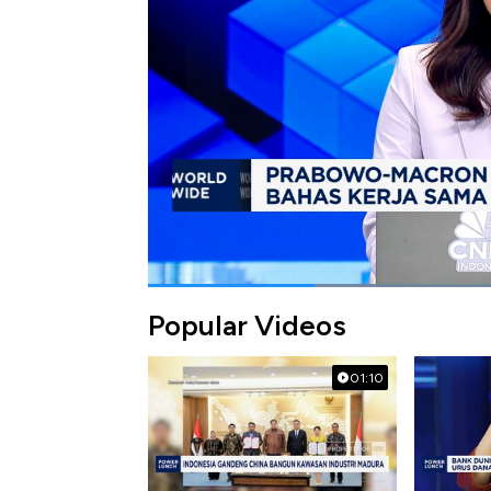
Selengkapnya dalam program Squawk Box CNB
Bagikan:
#macron
#istana ilysee
#paris
#pra
Popular Videos
01:10