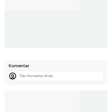
Komentar
Tulis Komentar Anda...