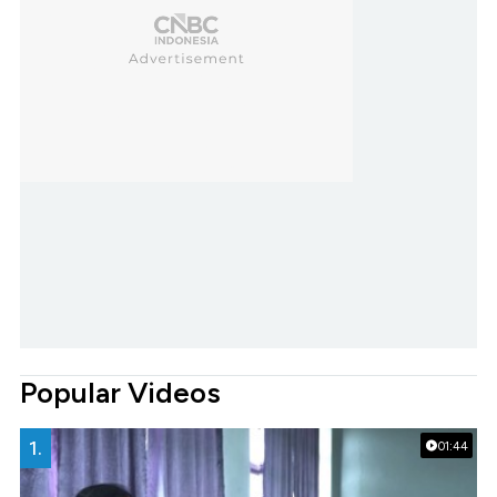
Popular Videos
1.
01:44