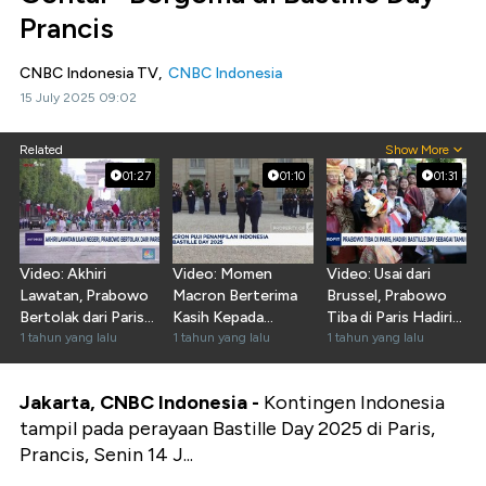
Prancis
CNBC Indonesia TV,
CNBC Indonesia
15 July 2025 09:02
Related
Show More
01:27
01:10
01:31
Video: Akhiri
Video: Momen
Video: Usai dari
Lawatan, Prabowo
Macron Berterima
Brussel, Prabowo
Bertolak dari Paris
Kasih Kepada
Tiba di Paris Hadiri
ke Indonesia
1 tahun yang lalu
Prabowo
1 tahun yang lalu
Bastille Day
1 tahun yang lalu
Jakarta, CNBC Indonesia -
Kontingen Indonesia
tampil pada perayaan Bastille Day 2025 di Paris,
Prancis, Senin 14 J...