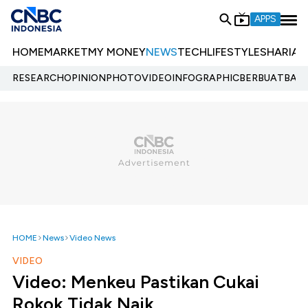
APPS
HOME
MARKET
MY MONEY
NEWS
TECH
LIFESTYLE
SHARIA
E
RESEARCH
OPINION
PHOTO
VIDEO
INFOGRAPHIC
BERBUATBAIK.
HOME
News
Video News
VIDEO
Video: Menkeu Pastikan Cukai
Rokok Tidak Naik