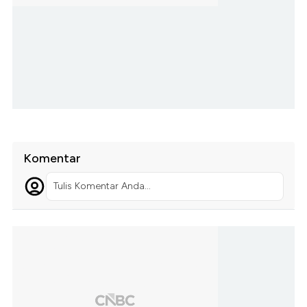
Komentar
Tulis Komentar Anda...