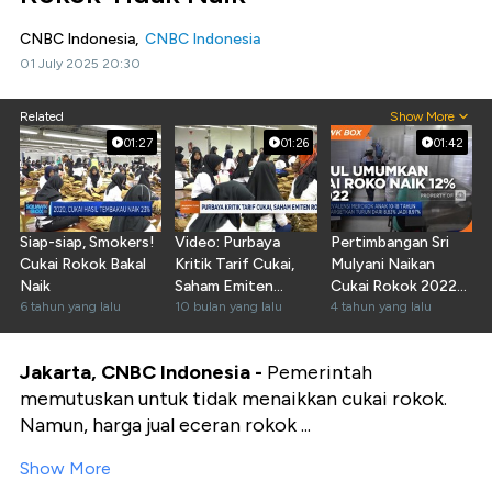
CNBC Indonesia,
CNBC Indonesia
01 July 2025 20:30
Related
Show More
01:27
01:26
01:42
Siap-siap, Smokers!
Video: Purbaya
Pertimbangan Sri
Cukai Rokok Bakal
Kritik Tarif Cukai,
Mulyani Naikan
Naik
Saham Emiten
Cukai Rokok 2022
6 tahun yang lalu
Rokok Melonjak
10 bulan yang lalu
Sebesar 12%
4 tahun yang lalu
Jakarta, CNBC Indonesia -
Pemerintah
memutuskan untuk tidak menaikkan cukai rokok.
Namun, harga jual eceran rokok ...
Show More