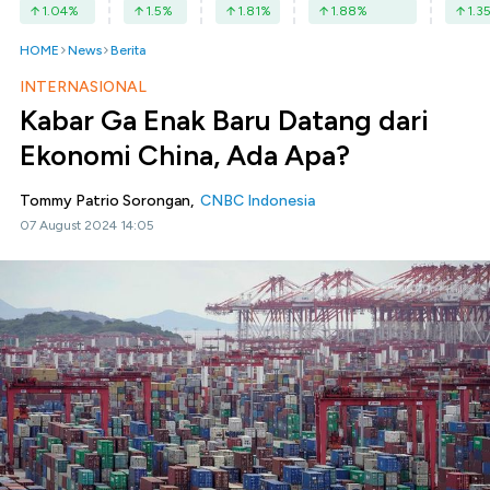
1.04
%
1.5
%
1.81
%
1.88
%
1.3
HOME
News
Berita
INTERNASIONAL
Kabar Ga Enak Baru Datang dari
Ekonomi China, Ada Apa?
Tommy Patrio Sorongan,
CNBC Indonesia
07 August 2024 14:05