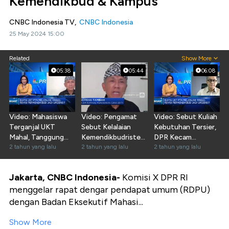
Kemendikbud & Kampus
CNBC Indonesia TV,
CNBC Indonesia
25 May 2024 15:00
Related
Show More
05:38
05:44
06:08
Video: Mahasiswa
Video: Pengamat
Video: Sebut Kuliah
Terganjal UKT
Sebut Kelalaian
Kebutuhan Tersier,
Mahal, Tanggung
Kemendikbudristek
DPR Kecam
Jawab Siapa?
2 tahun yang lalu
di Polemik UKT
2 tahun yang lalu
Kemendikbudristek!
2 tahun yang lalu
Mahal
Jakarta, CNBC Indonesia-
Komisi X DPR RI
menggelar rapat dengar pendapat umum (RDPU)
dengan Badan Eksekutif Mahasi...
Show More