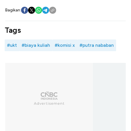
Bagikan:
Tags
#ukt
#biaya kuliah
#komisi x
#putra nababan