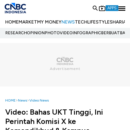
APPS
HOME
MARKET
MY MONEY
NEWS
TECH
LIFESTYLE
SHARIA
E
RESEARCH
OPINION
PHOTO
VIDEO
INFOGRAPHIC
BERBUATBAIK.
HOME
News
Video News
Video: Bahas UKT Tinggi, Ini
Perintah Komisi X ke