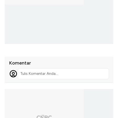
Komentar
Tulis Komentar Anda...