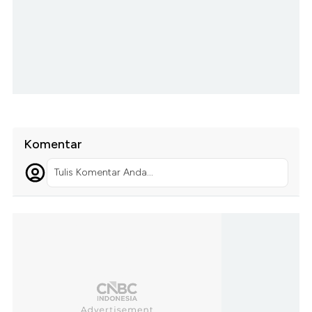
Komentar
Tulis Komentar Anda...