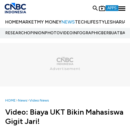
APPS
HOME
MARKET
MY MONEY
NEWS
TECH
LIFESTYLE
SHARIA
E
RESEARCH
OPINION
PHOTO
VIDEO
INFOGRAPHIC
BERBUATBAIK.
HOME
News
Video News
Video: Biaya UKT Bikin Mahasiswa
Gigit Jari!