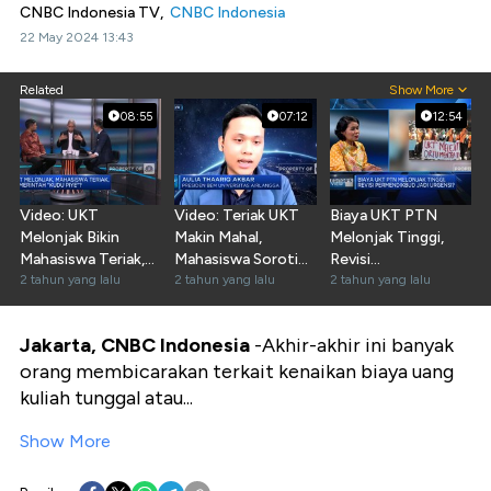
CNBC Indonesia TV,
CNBC Indonesia
22 May 2024 13:43
Related
Show More
08:55
07:12
12:54
Video: UKT
Video: Teriak UKT
Biaya UKT PTN
Melonjak Bikin
Makin Mahal,
Melonjak Tinggi,
Mahasiswa Teriak,
Mahasiswa Soroti
Revisi
Salah Siapa Sih?
2 tahun yang lalu
Kibijakan Kampus!
2 tahun yang lalu
Permendikbud
2 tahun yang lalu
Sudah Mendesak?
Jakarta, CNBC Indonesia
-Akhir-akhir ini banyak
orang membicarakan terkait kenaikan biaya uang
kuliah tunggal atau...
Show More