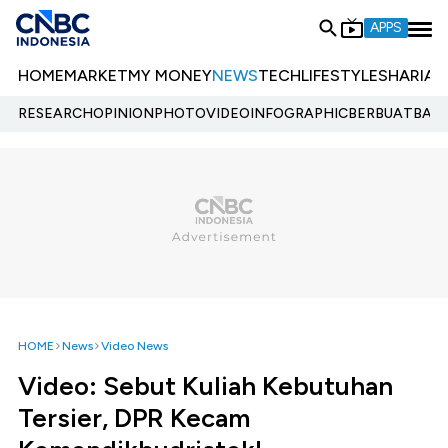
APPS
HOME
MARKET
MY MONEY
NEWS
TECH
LIFESTYLE
SHARIA
E
RESEARCH
OPINION
PHOTO
VIDEO
INFOGRAPHIC
BERBUATBAIK.
HOME
News
Video News
Video: Sebut Kuliah Kebutuhan
Tersier, DPR Kecam