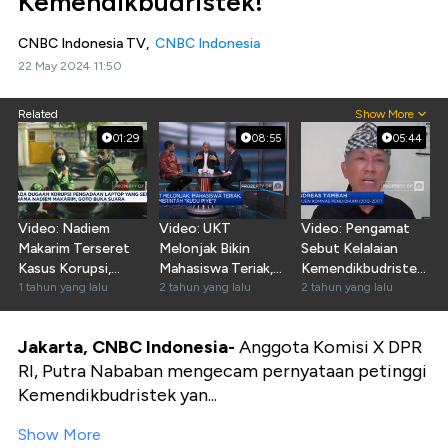
Kemendikbudristek!
CNBC Indonesia TV,
CNBC Indonesia
22 May 2024 11:50
Related
Show More
01:29
08:55
05:44
Video: Nadiem
Video: UKT
Video: Pengamat
Makarim Terseret
Melonjak Bikin
Sebut Kelalaian
Kasus Korupsi,
Mahasiswa Teriak,
Kemendikbudristek
GOTO Buka Suara
1 tahun yang lalu
Salah Siapa Sih?
2 tahun yang lalu
di Polemik UKT
2 tahun yang lalu
Mahal
Jakarta, CNBC Indonesia-
Anggota Komisi X DPR
RI, Putra Nababan mengecam pernyataan petinggi
Kemendikbudristek yan...
Show More