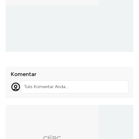
Komentar
Tulis Komentar Anda...