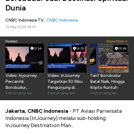
Dunia
CNBC Indonesia TV,
CNBC Indonesia
13 May 2024 18:10
Related
Show More
01:54
14:55
05:46
Video: Injourney
Video: InJourney
Tarif Borobudur
Percantik
Targetkan 50 Ribu
Batal Naik, Hingga
Borobudur,
Pengunjung di
Kripto Runtuh
Wujudkan Wisata
1 tahun yang lalu
Perayaan Waisak
2 tahun yang lalu
4 tahun yang lalu
Kelas Dunia
2024
Jakarta, CNBC Indonesia
- PT Aviasi Pariwisata
Indonesia (InJourney) melalui sub-holding
InJourney Destination Man...