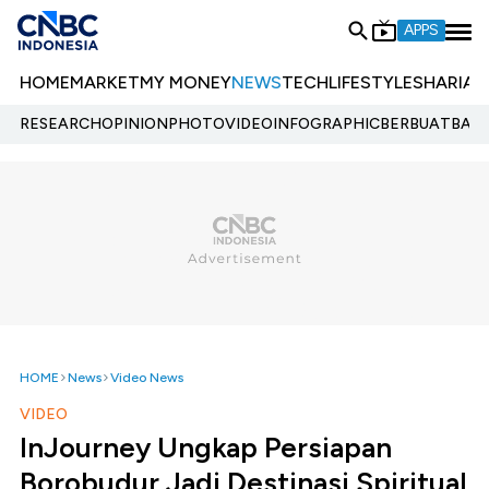
APPS
HOME
MARKET
MY MONEY
NEWS
TECH
LIFESTYLE
SHARIA
E
RESEARCH
OPINION
PHOTO
VIDEO
INFOGRAPHIC
BERBUATBAIK.
HOME
News
Video News
VIDEO
InJourney Ungkap Persiapan
Borobudur Jadi Destinasi Spiritual