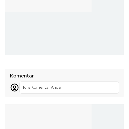
Komentar
Tulis Komentar Anda...