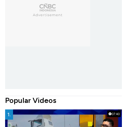
Popular Videos
1.
07:40