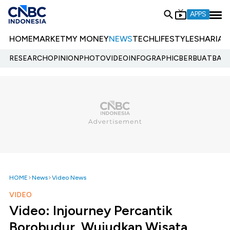
APPS
HOME
MARKET
MY MONEY
NEWS
TECH
LIFESTYLE
SHARIA
E
RESEARCH
OPINION
PHOTO
VIDEO
INFOGRAPHIC
BERBUATBAIK.
HOME
News
Video News
VIDEO
Video: Injourney Percantik
Borobudur, Wujudkan Wisata