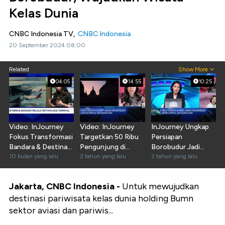
Kelas Dunia
CNBC Indonesia TV,
CNBC Indonesia
20 September 2024 08:00
Related
Show More
04:05
14:55
10:25
Video: InJourney
Video: InJourney
InJourney Ungkap
Fokus Transformasi
Targetkan 50 Ribu
Persiapan
Bandara & Destinasi
Pengunjung di
Borobudur Jadi
Prioritas
10 bulan yang lalu
Perayaan Waisak
2 tahun yang lalu
Destinasi Spiritual
2 tahun yang lalu
2024
Dunia
Jakarta, CNBC Indonesia -
Untuk mewujudkan
destinasi pariwisata kelas dunia holding Bumn
sektor aviasi dan pariwis...