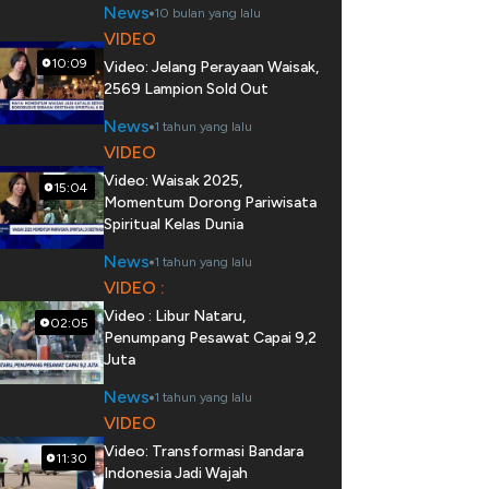
News
10 bulan yang lalu
VIDEO
10:09
Video: Jelang Perayaan Waisak,
2569 Lampion Sold Out
News
1 tahun yang lalu
VIDEO
Video: Waisak 2025,
15:04
Momentum Dorong Pariwisata
Spiritual Kelas Dunia
News
1 tahun yang lalu
VIDEO :
Video : Libur Nataru,
02:05
Penumpang Pesawat Capai 9,2
Juta
News
1 tahun yang lalu
VIDEO
Video: Transformasi Bandara
11:30
Indonesia Jadi Wajah