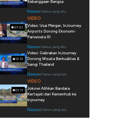
Kebanggaan Bangsa
News
1 tahun yang lalu
VIDEO
Video: Usai Merger, InJourney
07:01
Airports Dorong Ekonomi-
Pariwisata RI
News
1 tahun yang lalu
Video: Gebrakan InJourney
Dorong Wisata Berkualitas &
13:13
Saingi Thailand
News
2 tahun yang lalu
VIDEO
Jokowi Alihkan Bandara
01:11
Kertajati dari Kemenhub ke
Injourney
News
2 tahun yang lalu