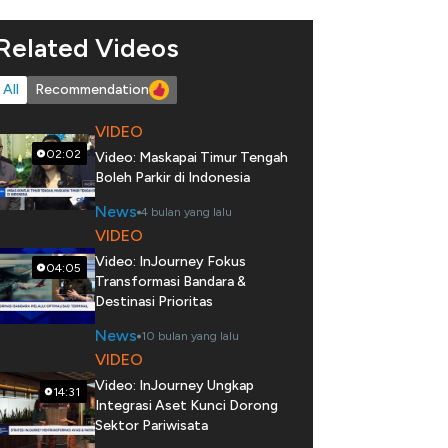
Related Videos
All
Recommendation
VIDEO
02:02
Video: Maskapai Timur Tengah
Boleh Parkir di Indonesia
News
4 bulan yang lalu
VIDEO
Video: InJourney Fokus
04:05
Transformasi Bandara &
Destinasi Prioritas
News
10 bulan yang lalu
VIDEO
Video: InJourney Ungkap
14:31
Integrasi Aset Kunci Dorong
Sektor Pariwisata