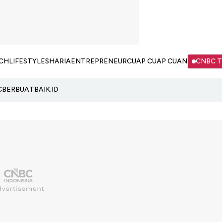
CH
LIFESTYLE
SHARIA
ENTREPRENEUR
CUAP CUAP CUAN
CNBC 
C
BERBUATBAIK.ID