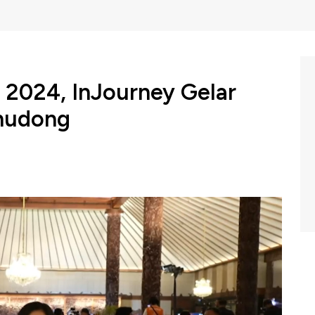
 2024, InJourney Gelar
Thudong
khu dan masyarakat melakukan Larung Lentera Harapan
donesia Indah (TMII) Jakarta, Selasa 14 Mei 2024 lalu.
m Closing Bell CNBC Indonesia, Jumat (17/05/2024).