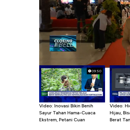
#injourney
#bhikkhu thudong
Popular Videos
09:50
Video: Inovasi Bikin Benih
Video: Hi
Sayur Tahan Hama-Cuaca
Hijau, Bi
Ekstrem, Petani Cuan
Berat Ta