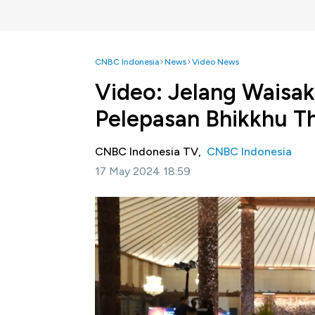
CNBC Indonesia
News
Video News
Video: Jelang Waisak
Pelepasan Bhikkhu 
CNBC Indonesia TV,
CNBC Indonesia
17 May 2024 18:59
Jakarta, CNBC Indonesia
- Sejumlah Bhik
Semesta di Danau Archipelago, Taman Mini In
Simak informasi selengkapnya dalam progra
Bagikan: