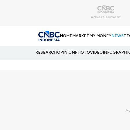
HOME
MARKET
MY MONEY
NEWS
TE
RESEARCH
OPINION
PHOTO
VIDEO
INFOGRAPHI