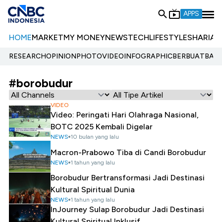
APPS
HOME
MARKET
MY MONEY
NEWS
TECH
LIFESTYLE
SHARIA
E
RESEARCH
OPINION
PHOTO
VIDEO
INFOGRAPHIC
BERBUATBAIK.
#borobudur
VIDEO
Video: Peringati Hari Olahraga Nasional,
BOTC 2025 Kembali Digelar
NEWS
10 bulan yang lalu
Macron-Prabowo Tiba di Candi Borobudur
NEWS
1 tahun yang lalu
Borobudur Bertransformasi Jadi Destinasi
Kultural Spiritual Dunia
NEWS
1 tahun yang lalu
InJourney Sulap Borobudur Jadi Destinasi
Kultural Spiritual Inklusif