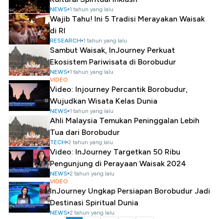
NEWS
1 tahun yang lalu
Wajib Tahu! Ini 5 Tradisi Merayakan Waisak
di RI
RESEARCH
1 tahun yang lalu
Sambut Waisak, InJourney Perkuat
Ekosistem Pariwisata di Borobudur
NEWS
1 tahun yang lalu
VIDEO
Video: Injourney Percantik Borobudur,
Wujudkan Wisata Kelas Dunia
NEWS
1 tahun yang lalu
Ahli Malaysia Temukan Peninggalan Lebih
Tua dari Borobudur
TECH
2 tahun yang lalu
Video: InJourney Targetkan 50 Ribu
Pengunjung di Perayaan Waisak 2024
NEWS
2 tahun yang lalu
VIDEO
InJourney Ungkap Persiapan Borobudur Jadi
Destinasi Spiritual Dunia
NEWS
2 tahun yang lalu