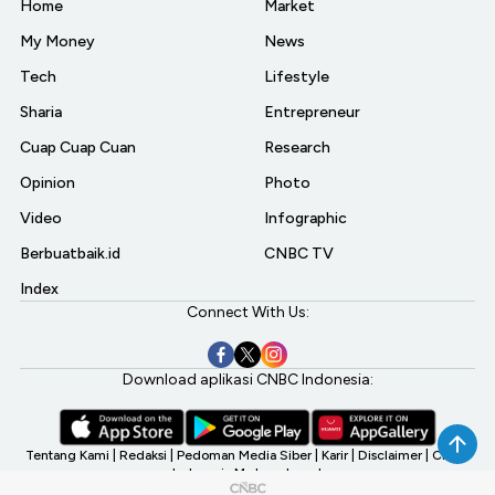
Home
Market
My Money
News
Tech
Lifestyle
Sharia
Entrepreneur
Cuap Cuap Cuan
Research
Opinion
Photo
Video
Infographic
Berbuatbaik.id
CNBC TV
Index
Connect With Us:
Download aplikasi CNBC Indonesia:
Tentang Kami
|
Redaksi
|
Pedoman Media Siber
|
Karir
|
Disclaimer
|
CNBC
Indonesia My Investment
©2026 CNBC Indonesia, A Transmedia Company