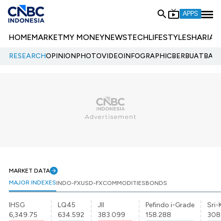
APPS
HOME
MARKET
MY MONEY
NEWS
TECH
LIFESTYLE
SHARIA
E
RESEARCH
OPINION
PHOTO
VIDEO
INFOGRAPHIC
BERBUATBAIK.
MARKET DATA
MAJOR INDEXES
INDO-FX
USD-FX
COMMODITIES
BONDS
IHSG
LQ45
JII
Pefindo i-Grade
Sri-
6,349.75
634.592
383.099
158.288
308