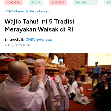
-0.02
%
0.1
%
-0.01
%
0.14
%
0
HOME
Research
Berita Research
Wajib Tahu! Ini 5 Tradisi
Merayakan Waisak di RI
Emanuella B,
CNBC Indonesia
12 May 2025 12:50