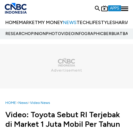
APPS
HOME
MARKET
MY MONEY
NEWS
TECH
LIFESTYLE
SHARIA
E
RESEARCH
OPINION
PHOTO
VIDEO
INFOGRAPHIC
BERBUATBAIK.
HOME
News
Video News
Video: Toyota Sebut RI Terjebak
di Market 1 Juta Mobil Per Tahun