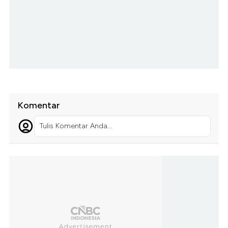
Komentar
Tulis Komentar Anda...