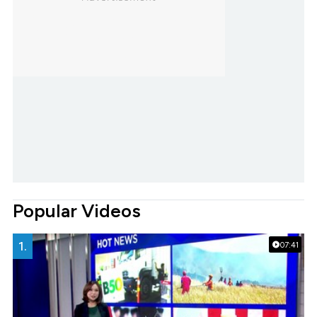
Popular Videos
1.
07:41