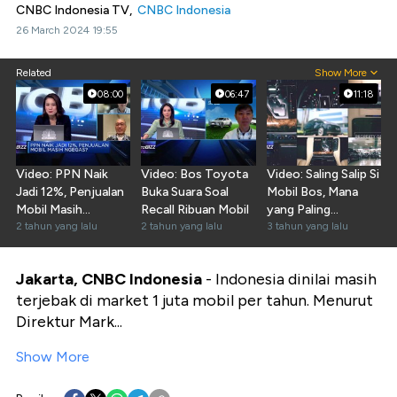
CNBC Indonesia TV,
CNBC Indonesia
26 March 2024 19:55
Related
Show More
08:00
06:47
11:18
Video: PPN Naik
Video: Bos Toyota
Video: Saling Salip Si
Jadi 12%, Penjualan
Buka Suara Soal
Mobil Bos, Mana
Mobil Masih
Recall Ribuan Mobil
yang Paling
Ngegas?
2 tahun yang lalu
2 tahun yang lalu
Nyaman?
3 tahun yang lalu
Jakarta, CNBC Indonesia
- Indonesia dinilai masih
terjebak di market 1 juta mobil per tahun. Menurut
Direktur Mark...
Show More