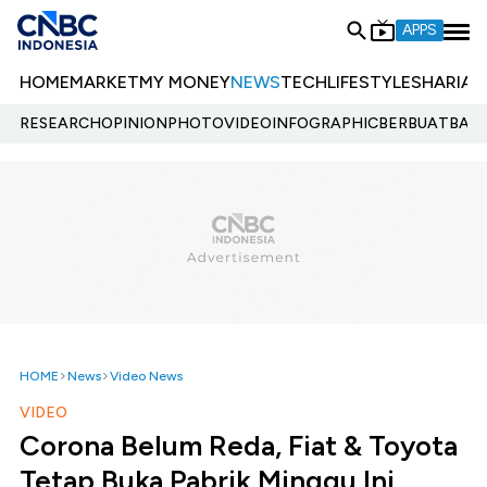
APPS
HOME
MARKET
MY MONEY
NEWS
TECH
LIFESTYLE
SHARIA
E
RESEARCH
OPINION
PHOTO
VIDEO
INFOGRAPHIC
BERBUATBAIK.
HOME
News
Video News
VIDEO
Corona Belum Reda, Fiat & Toyota
Tetap Buka Pabrik Minggu Ini