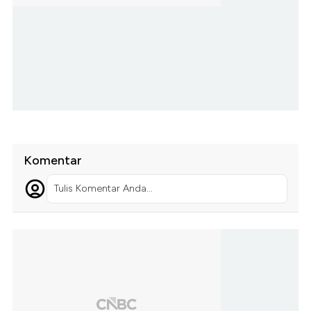
Komentar
Tulis Komentar Anda...