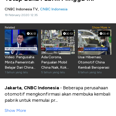
CNBC Indonesia TV,
CNBC Indonesia
19 February 2020 12:35
Related
Show More
06:51
00:53
00:41
Video: Pengusaha
Ada Corona,
Usai Hibernasi,
Minta Pemerintah
Penjualan Mobil
Otomotif China
Belajar Dari China
China Naik, Kok
Kembali Beroperasi
Soal Ini
1 tahun yang lalu
Bisa?
5 tahun yang lalu
6 tahun yang lalu
Jakarta, CNBC Indonesia
- Beberapa perusahaan
otomotif mengkonfirmasi akan membuka kembali
pabrik untuk memulai pr...
Show More