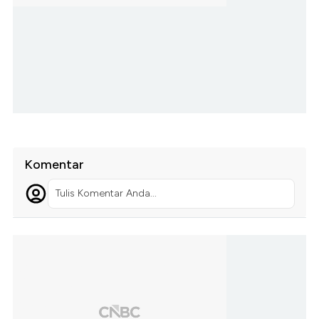
Komentar
Tulis Komentar Anda...