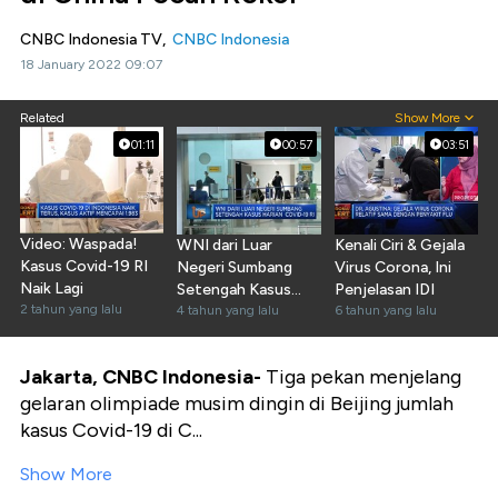
CNBC Indonesia TV,
CNBC Indonesia
18 January 2022 09:07
Related
Show More
01:11
00:57
03:51
Video: Waspada!
WNI dari Luar
Kenali Ciri & Gejala
Kasus Covid-19 RI
Negeri Sumbang
Virus Corona, Ini
Naik Lagi
Setengah Kasus
Penjelasan IDI
2 tahun yang lalu
Harian Covid RI
4 tahun yang lalu
6 tahun yang lalu
Jakarta, CNBC Indonesia-
Tiga pekan menjelang
gelaran olimpiade musim dingin di Beijing jumlah
kasus Covid-19 di C...
Show More