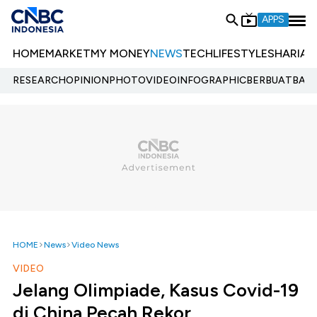
APPS
HOME
MARKET
MY MONEY
NEWS
TECH
LIFESTYLE
SHARIA
E
RESEARCH
OPINION
PHOTO
VIDEO
INFOGRAPHIC
BERBUATBAIK.
HOME
News
Video News
VIDEO
Jelang Olimpiade, Kasus Covid-19
di China Pecah Rekor