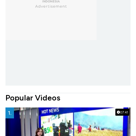
Popular Videos
1.
07:41