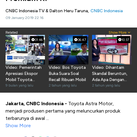
CNBC Indonesia TV & Dalton Heru Taruna,
CNBC Indonesia
09 January 2019 22:16
Related
Show More
01:46
06:47
10:37
Video: Pemerintah
Video: Bos Toyota
Video: Dihantam
Apresiasi Ekspor
Buka Suara Soal
Skandal Beruntun,
Mobil Toyota
Recall Ribuan Mobil
Ada Apa Dengan
Tembus 3 Juta Unit
9 bulan yang lalu
2 tahun yang lalu
Toyota?
2 tahun yang lalu
Jakarta, CNBC Indonesia -
Toyota Astra Motor,
menjadi produsen pertama yang meluncurkan produk
terbarunya di awal ...
Show More