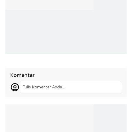
Komentar
Tulis Komentar Anda...