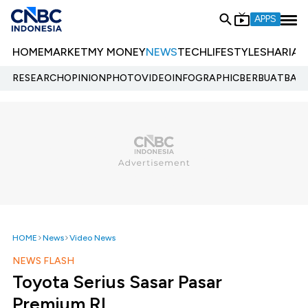
APPS
HOME
MARKET
MY MONEY
NEWS
TECH
LIFESTYLE
SHARIA
E
RESEARCH
OPINION
PHOTO
VIDEO
INFOGRAPHIC
BERBUATBAIK.
HOME
News
Video News
NEWS FLASH
Toyota Serius Sasar Pasar
Premium RI