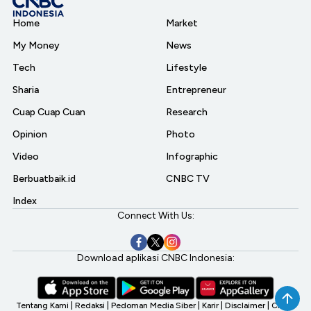
Home
Market
My Money
News
Tech
Lifestyle
Sharia
Entrepreneur
Cuap Cuap Cuan
Research
Opinion
Photo
Video
Infographic
Berbuatbaik.id
CNBC TV
Index
Connect With Us:
Download aplikasi CNBC Indonesia:
Tentang Kami
|
Redaksi
|
Pedoman Media Siber
|
Karir
|
Disclaimer
|
CNBC