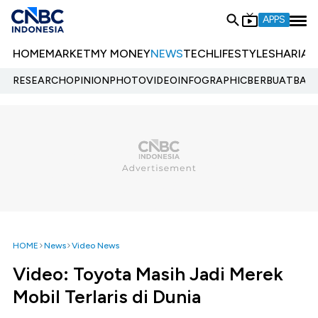
APPS
HOME
MARKET
MY MONEY
NEWS
TECH
LIFESTYLE
SHARIA
E
RESEARCH
OPINION
PHOTO
VIDEO
INFOGRAPHIC
BERBUATBAIK.
HOME
News
Video News
Video: Toyota Masih Jadi Merek
Mobil Terlaris di Dunia