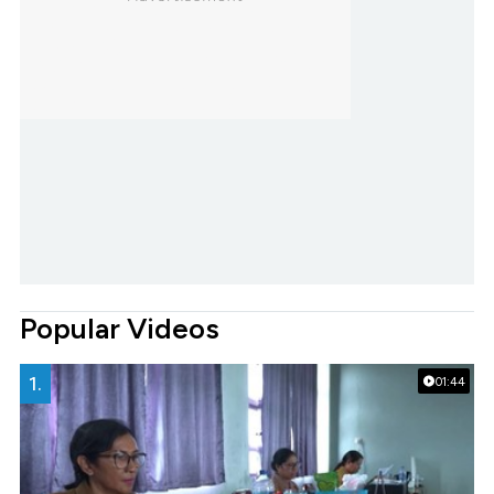
Popular Videos
1.
01:44