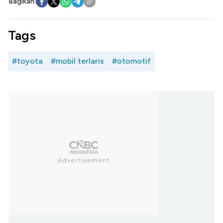
Bagikan:
Tags
#toyota
#mobil terlaris
#otomotif