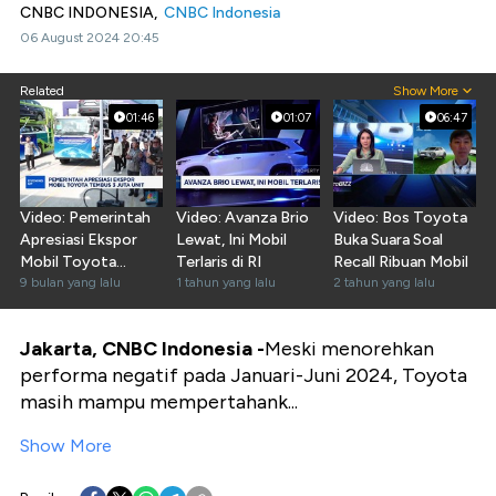
CNBC INDONESIA,
CNBC Indonesia
06 August 2024 20:45
Related
Show More
01:46
01:07
06:47
Video: Pemerintah
Video: Avanza Brio
Video: Bos Toyota
Apresiasi Ekspor
Lewat, Ini Mobil
Buka Suara Soal
Mobil Toyota
Terlaris di RI
Recall Ribuan Mobil
Tembus 3 Juta Unit
9 bulan yang lalu
1 tahun yang lalu
2 tahun yang lalu
Jakarta, CNBC Indonesia -
Meski menorehkan
performa negatif pada Januari-Juni 2024, Toyota
masih mampu mempertahank...
Show More