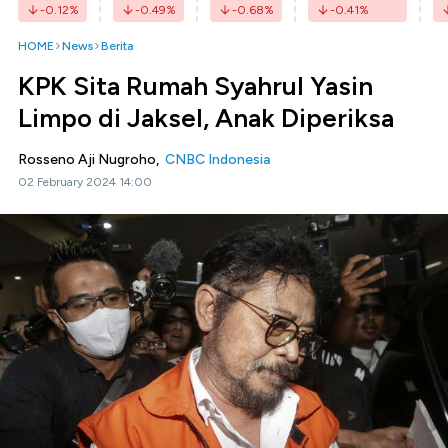
-0.12
%
-0.49
%
-0.68
%
-0.41
%
HOME
News
Berita
KPK Sita Rumah Syahrul Yasin
Limpo di Jaksel, Anak Diperiksa
Rosseno Aji Nugroho,
CNBC Indonesia
02 February 2024 14:00