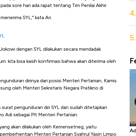
pada sore hari ada rapat tentang Tim Penilai Akhir.
4.
 menerima SYL," kata Ari.
5.
YL
 Jokowi dengan SYL dilakukan secara mendadak.
F
. kita bisa kasih konfirmasi bahwa akan diterima oleh
unduran dirinya dari posisi Menteri Pertanian, Kamis
ngsung oleh Menteri Sekretaris Negara Pratikno di
surat pengunduran diri SYL dan sudah ditetapkan
o Adi sebagai Plt Menteri Pertanian.
 yang akan dilakukan oleh Kemensetneg, yaitu
Harga
Adu Panas Kinerja Emiten Minyak RI,
10
emberhentian Menteri Pertanian Syahrul Yasin Limpo.