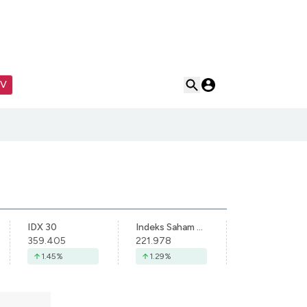
TV
IDX 30
Indeks Saham Syariah Indonesia
359.405
221.978
1.45
%
1.29
%