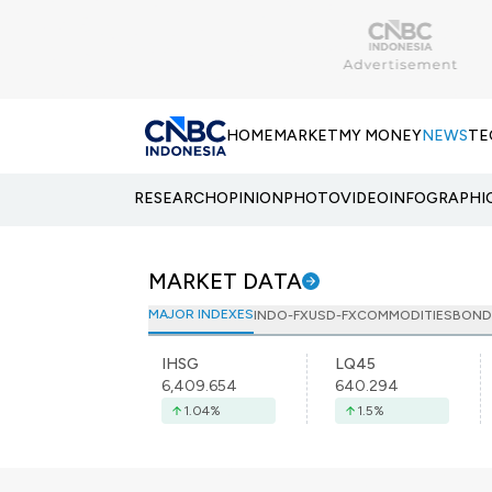
HOME
MARKET
MY MONEY
NEWS
TE
RESEARCH
OPINION
PHOTO
VIDEO
INFOGRAPHI
MARKET DATA
MAJOR INDEXES
INDO-FX
USD-FX
COMMODITIES
BOND
IHSG
LQ45
6,409.654
640.294
1.04
%
1.5
%