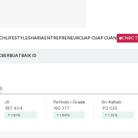
CH
LIFESTYLE
SHARIA
ENTREPRENEUR
CUAP CUAP CUAN
CNBC 
C
BERBUATBAIK.ID
S
JII
Pefindo i-Grade
Sri-Kehati
387.404
160.377
312.025
1.81
%
1.88
%
1.35
%