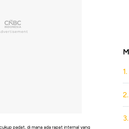
M
1.
2.
3.
cukup padat, di mana ada rapat internal yang