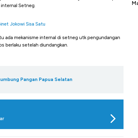
erbahaya
Mana yang Cuannya Paling Menyala?
Pe
 internal Setneg.
inet Jokowi Sisa Satu
 itu ada mekanisme internal di setneg utk pengundangan
 bs berlaku setelah diundangkan.
 Lumbung Pangan Papua Selatan
ar