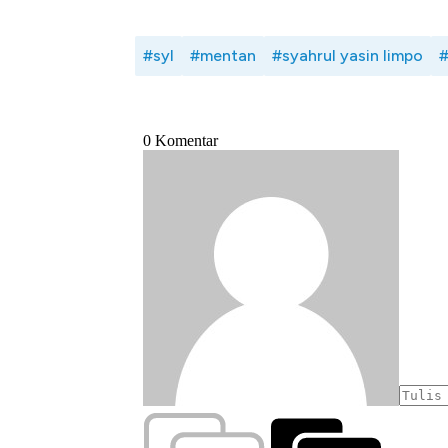
#syl
#mentan
#syahrul yasin limpo
#