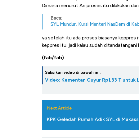
Tembaga Terbang ke Zona B
Dimana menurut Ari proses itu dilakukan dari
Baca:
SYL Mundur, Kursi Menteri NasDem di Kab
ya setelah itu ada proses biasanya keppres
keppres itu. jadi kalau sudah ditandatangani
(fab/fab)
Saksikan video di bawah ini:
Video: Kementan Guyur Rp1,33 T untuk
Next Article
KPK Geledah Rumah Adik SYL di Makass