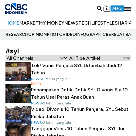
APPS
HOME
MARKET
MY MONEY
NEWS
TECH
LIFESTYLE
SHARIA
E
RESEARCH
OPINION
PHOTO
VIDEO
INFOGRAPHIC
BERBUATBAIK.
#syl
Tok! Vonis Penjara SYL Ditambah Jadi 12
Tahun
NEWS
1 tahun yang lalu
FOTO
Penampakan Detik-Detik SYL Divonis Bui 10
Tahun Usai Peras Anak Buah
NEWS
2 tahun yang lalu
Video: Divonis 10 Tahun Penjara, SYL Sebut
Risiko Jabatan
NEWS
2 tahun yang lalu
Tanggapi Vonis 10 Tahun Penjara, SYL: Ini
Risiko Jabatan