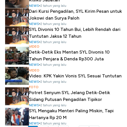
NEWS
2 tahun yang lalu
Dari Kursi Pengadilan, SYL Kirim Pesan untuk
Jokowi dan Surya Paloh
NEWS
2 tahun yang lalu
SYL Divonis 10 Tahun Bui, Lebih Rendah dari
Tuntutan Jaksa 12 Tahun
NEWS
2 tahun yang lalu
VIDEO
Detik-Detik Eks Mentan SYL Divonis 10
Tahun Penjara & Denda Rp300 Juta
NEWS
2 tahun yang lalu
VIDEO
Video: KPK Yakin Vonis SYL Sesuai Tuntutan
NEWS
2 tahun yang lalu
FOTO
Potret Senyum SYL Jelang Detik-Detik
Sidang Putusan Pengadilan Tipikor
NEWS
2 tahun yang lalu
SYL Mengaku Menteri Paling Miskin, Tapi
Hartanya Rp 20 M
NEWS
2 tahun yang lalu