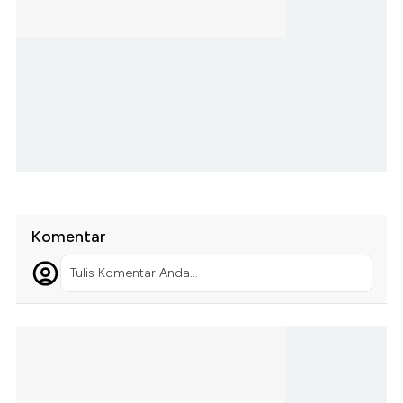
Komentar
Tulis Komentar Anda...