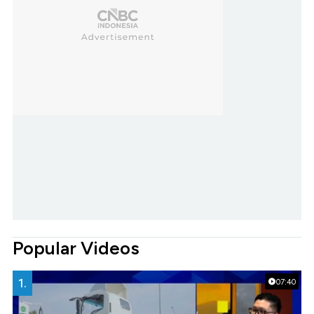
Popular Videos
1.
07:40