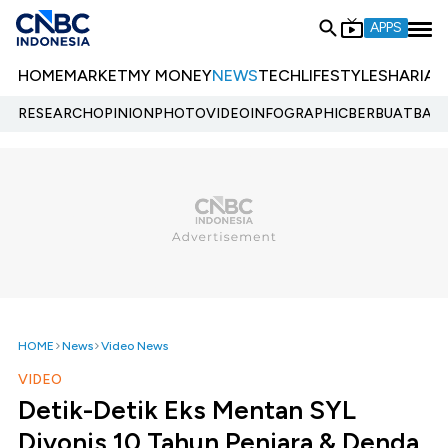
APPS
HOME
MARKET
MY MONEY
NEWS
TECH
LIFESTYLE
SHARIA
E
RESEARCH
OPINION
PHOTO
VIDEO
INFOGRAPHIC
BERBUATBAIK.
HOME
News
Video News
VIDEO
Detik-Detik Eks Mentan SYL
Divonis 10 Tahun Penjara & Denda