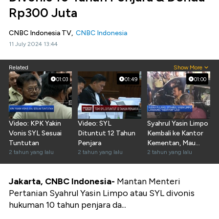
Rp300 Juta
CNBC Indonesia TV,
CNBC Indonesia
11 July 2024 13:44
Related
Show More
01:03
01:49
01:00
Video: KPK Yakin
Video: SYL
Syahrul Yasin Limpo
Vonis SYL Sesuai
Dituntut 12 Tahun
Kembali ke Kantor
Tuntutan
Penjara
Kementan, Mau
2 tahun yang lalu
2 tahun yang lalu
Pamit?
2 tahun yang lalu
Jakarta, CNBC Indonesia-
Mantan Menteri
Pertanian Syahrul Yasin Limpo atau SYL divonis
hukuman 10 tahun penjara da...