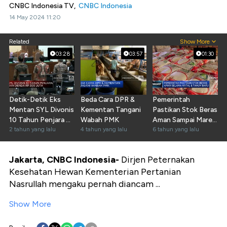
CNBC Indonesia TV,
CNBC Indonesia
14 May 2024 11:20
Related
Show More
03:28
03:57
01:30
Detik-Detik Eks
Beda Cara DPR &
Pemerintah
Mentan SYL Divonis
Kementan Tangani
Pastikan Stok Beras
10 Tahun Penjara &
Wabah PMK
Aman Sampai Maret
Denda Rp300 Juta
2 tahun yang lalu
4 tahun yang lalu
2020
6 tahun yang lalu
Jakarta, CNBC Indonesia-
Dirjen Peternakan
Kesehatan Hewan Kementerian Pertanian
Nasrullah mengaku pernah diancam ...
Show More