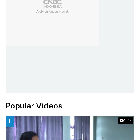
Popular Videos
1.
01:44