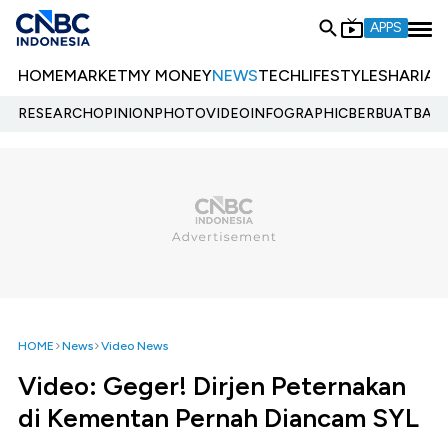
APPS
HOME
MARKET
MY MONEY
NEWS
TECH
LIFESTYLE
SHARIA
E
RESEARCH
OPINION
PHOTO
VIDEO
INFOGRAPHIC
BERBUATBAIK.
HOME
News
Video News
Video: Geger! Dirjen Peternakan
di Kementan Pernah Diancam SYL